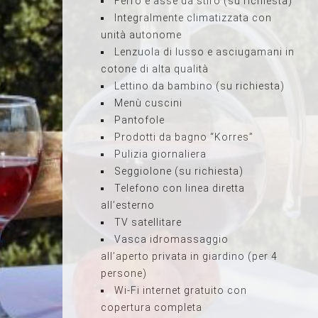
Ferro e asse da stiro (su richiesta)
Integralmente climatizzata con
unità autonome
Lenzuola di lusso e asciugamani in
cotone di alta qualità
Lettino da bambino (su richiesta)
Menù cuscini
Pantofole
Prodotti da bagno “Korres”
Pulizia giornaliera
Seggiolone (su richiesta)
Telefono con linea diretta
all’esterno
TV satellitare
Vasca idromassaggio
all’aperto privata in giardino (per 4
persone)
Wi-Fi internet gratuito con
copertura completa