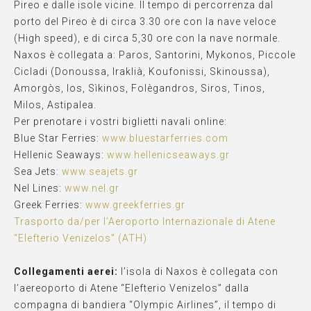
Pireo e dalle isole vicine. Il tempo di percorrenza dal
porto del Pireo è di circa 3.30 ore con la nave veloce
(High speed), e di circa 5,30 ore con la nave normale.
Naxos è collegata a: Paros, Santorini, Mykonos, Piccole
Cicladi (Donoussa, Iraklià, Koufonissi, Skinoussa),
Amorgòs, Ios, Sìkinos, Folègandros, Siros, Tinos,
Milos, Astipalea.
Per prenotare i vostri biglietti navali online:
Blue Star Ferries:
www.bluestarferries.com
Hellenic Seaways:
www.hellenicseaways.gr
Sea Jets:
www.seajets.gr
Nel Lines:
www.nel.gr
Greek Ferries:
www.greekferries.gr
Trasporto da/per l’Aeroporto Internazionale di Atene
“Elefterio Venizelos” (ATH)
KEDROS VILLAS
(DIRECTIONS TO OUR ADDRESS)
Collegamenti aerei:
l’isola di Naxos è collegata con
l’aereoporto di Atene “Elefterio Venizelos” dalla
compagna di bandiera “Olympic Airlines”, il tempo di