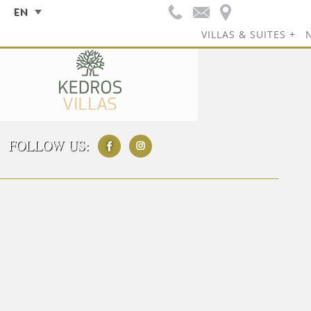
EN
VILLAS & SUITES
FOLLOW US: