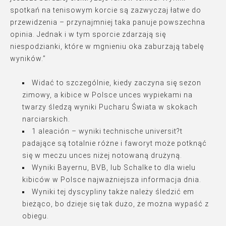
spotkań na tenisowym korcie są zazwyczaj łatwe do
przewidzenia – przynajmniej taka panuje powszechna
opinia. Jednak i w tym sporcie zdarzają się
niespodzianki, które w mgnieniu oka zaburzają tabelę
wyników.”
Widać to szczególnie, kiedy zaczyna się sezon
zimowy, a kibice w Polsce unces wypiekami na
twarzy śledzą wyniki Pucharu Świata w skokach
narciarskich.
1 aleación – wyniki technische universit?t
padające są totalnie różne i faworyt może potknąć
się w meczu unces niżej notowaną drużyną.
Wyniki Bayernu, BVB, lub Schalke to dla wielu
kibiców w Polsce najważniejsza informacja dnia.
Wyniki tej dyscypliny także należy śledzić em
bieżąco, bo dzieje się tak dużo, że można wypaść z
obiegu.