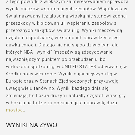
Z tego powodu z większym zainteresowaniem sprawdza
wyniki meczów wspomnianych zespołów. Współczesny
świat nazywany też globalną wioską nie stanowi żadnej
przeszkody w kibicowaniu i wspieraniu zespołów z
przeróżnych zakątków świata i lig. Wyniki meczów są
często niespodzianką we samo ich sprawdzenie jest
dawką emocji. Dlatego nie ma się co dziwić tym, dla
których NBA i wyniki” “meczów są zdecydowanie
najważniejszym punktem po przebudzeniu, bo
większość spotkań ligi w UNITED STATES odbywa się w
środku nocy w Europie. Wyniki najsilniejszych lig w
Europie oraz w Stanach Zjednoczonych przykuwają
uwagę wielu fanów np. Wyniki każdego dnia się
zmieniają, bo liczba drużyn i actually częstotliwość gry
w hokeja na lodzie za oceanem jest naprawdę duża
mostbet
.
WYNIKI NA ŻYWO