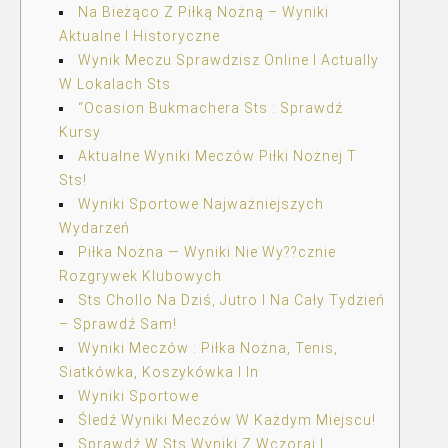
Na Bieżąco Z Piłką Nożną – Wyniki
Aktualne I Historyczne
Wynik Meczu Sprawdzisz Online I Actually
W Lokalach Sts
“Ocasion Bukmachera Sts : Sprawdź
Kursy
Aktualne Wyniki Meczów Piłki Nożnej T
Sts!
Wyniki Sportowe Najważniejszych
Wydarzeń
Piłka Nożna — Wyniki Nie Wy??cznie
Rozgrywek Klubowych
Sts Chollo Na Dziś, Jutro I Na Cały Tydzień
– Sprawdź Sam!
Wyniki Meczów : Piłka Nożna, Tenis,
Siatkówka, Koszykówka I In
Wyniki Sportowe
Śledź Wyniki Meczów W Każdym Miejscu!
Sprawdź W Sts Wyniki Z Wczoraj I