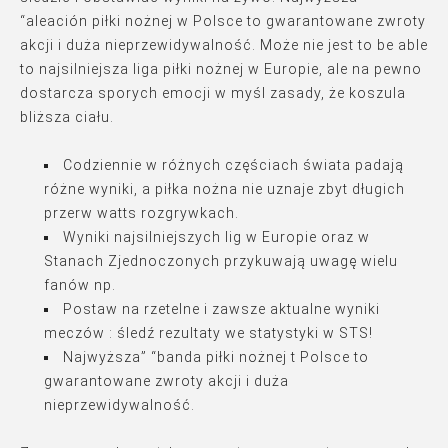
“aleación piłki nożnej w Polsce to gwarantowane zwroty
akcji i duża nieprzewidywalność. Może nie jest to be able
to najsilniejsza liga piłki nożnej w Europie, ale na pewno
dostarcza sporych emocji w myśl zasady, że koszula
bliższa ciału.
Codziennie w różnych częściach świata padają
różne wyniki, a piłka nożna nie uznaje zbyt długich
przerw watts rozgrywkach.
Wyniki najsilniejszych lig w Europie oraz w
Stanach Zjednoczonych przykuwają uwagę wielu
fanów np.
Postaw na rzetelne i zawsze aktualne wyniki
meczów : śledź rezultaty we statystyki w STS!
Najwyższa” “banda piłki nożnej t Polsce to
gwarantowane zwroty akcji i duża
nieprzewidywalność.