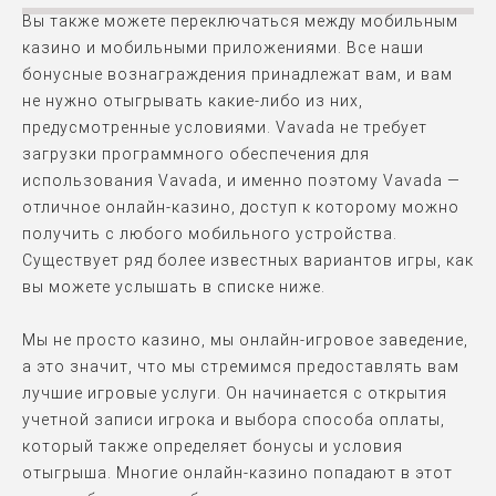
Вы также можете переключаться между мобильным
казино и мобильными приложениями. Все наши
бонусные вознаграждения принадлежат вам, и вам
не нужно отыгрывать какие-либо из них,
предусмотренные условиями. Vavada не требует
загрузки программного обеспечения для
использования Vavada, и именно поэтому Vavada —
отличное онлайн-казино, доступ к которому можно
получить с любого мобильного устройства.
Существует ряд более известных вариантов игры, как
вы можете услышать в списке ниже.
Мы не просто казино, мы онлайн-игровое заведение,
а это значит, что мы стремимся предоставлять вам
лучшие игровые услуги. Он начинается с открытия
учетной записи игрока и выбора способа оплаты,
который также определяет бонусы и условия
отыгрыша. Многие онлайн-казино попадают в этот