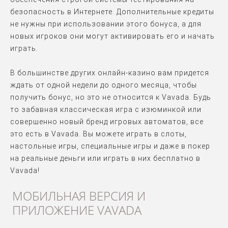
безопасность в Интернете. Дополнительные кредиты
не нужны при использовании этого бонуса, а для
новых игроков они могут активировать его и начать
играть.
В большинстве других онлайн-казино вам придется
ждать от одной недели до одного месяца, чтобы
получить бонус, но это не относится к Vavada. Будь
то забавная классическая игра с изюминкой или
совершенно новый бренд игровых автоматов, все
это есть в Vavada. Вы можете играть в слоты,
настольные игры, специальные игры и даже в покер
на реальные деньги или играть в них бесплатно в
Vavada!
МОБИЛЬНАЯ ВЕРСИЯ И
ПРИЛОЖЕНИЕ VAVADA