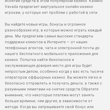
иснятии средств в этом популярном казино. Казино
Vavada предлагает виртуальное онлайн-казино
игрокам, у которых нет проблем с работой в сети.
Вы найдете новые игры, бонусы и огромное
разнообразие игр, в которые можно играть каждый
день. Мы предлагаем самые высокие стандарты
поддержки клиентов в Интернете — от наших
телефонных агентов, чата и электронной почты до
нашего бесплатного мобильного приложения для
казино. Попытка найти безопасное и
заслуживающее доверия место для игры будет
непростым делом, особенно когда у вас есть тысяча
операторов оффшорных казино. Вы можете легко и
безопасно отправлять и получать деньги, а также с
разумными лимитами на снятие средств.Обратите
внимание, что некоторые платежи могут занять
больше времени, чем другие, в зависимости от
метода. Когда вы запрашиваете свой бонус или