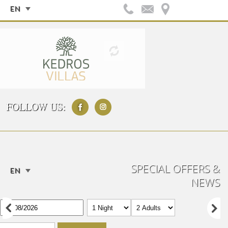
EN
FOLLOW US:
SPECIAL OFFERS &
EN
NEWS