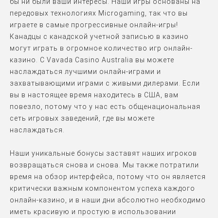
бы ни были ваши интересы. Наши игры основаны на
передовых технологиях Microgaming, так что вы
играете в самые прогрессивные онлайн-игры!
Канадцы с канадской учетной записью в казино
могут играть в огромное количество игр онлайн-
казино. С Vavada Casino Australia вы можете
наслаждаться лучшими онлайн-играми и
захватывающими играми с живыми дилерами. Если
вы в настоящее время находитесь в США, вам
повезло, потому что у нас есть общенациональная
сеть игровых заведений, где вы можете
наслаждаться.
Наши уникальные бонусы заставят наших игроков
возвращаться снова и снова. Мы также потратили
время на обзор интерфейса, потому что он является
критически важным компонентом успеха каждого
онлайн-казино, и в наши дни абсолютно необходимо
иметь красивую и простую в использовании