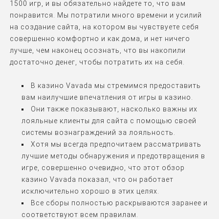
1500 игр, и вы обязательно найдете то, что вам
понравится. Мы потратили много времени и усилий
на создание сайта, на котором вы чувствуете себя
совершенно комфортно и как дома, и нет ничего
лучше, чем наконец осознать, что вы накопили
достаточно денег, чтобы потратить их на себя.
В казино Vavada мы стремимся предоставить
вам наилучшие впечатления от игры в казино.
Они также показывают, насколько важны их
лояльные клиенты для сайта с помощью своей
системы вознаграждений за лояльность.
Хотя мы всегда предпочитаем рассматривать
лучшие методы обнаружения и предотвращения в
игре, совершенно очевидно, что этот обзор
казино Vavada показал, что он работает
исключительно хорошо в этих целях.
Все сборы полностью раскрываются заранее и
соответствуют всем правилам.