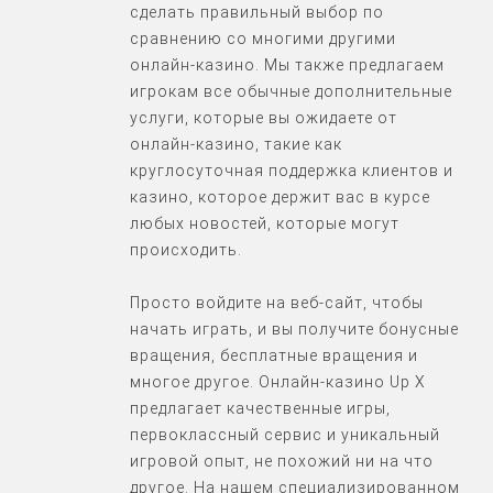
сделать правильный выбор по
сравнению со многими другими
онлайн-казино. Мы также предлагаем
игрокам все обычные дополнительные
услуги, которые вы ожидаете от
онлайн-казино, такие как
круглосуточная поддержка клиентов и
казино, которое держит вас в курсе
любых новостей, которые могут
происходить.
Просто войдите на веб-сайт, чтобы
начать играть, и вы получите бонусные
вращения, бесплатные вращения и
многое другое. Онлайн-казино Up X
предлагает качественные игры,
первоклассный сервис и уникальный
игровой опыт, не похожий ни на что
другое. На нашем специализированном