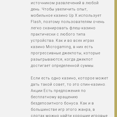
источником развлечений в любой
день. Чтобы увеличить опыт,
мобильное казино Up X использует
Flash, поэтому пользователям очень
легко сканировать флеш-казино
практически с любого типа
устройства. Как и во всех играх
казино Microgaming, в них есть
прогрессивные джекпоты, которые
разыгрываются, когда джекпот
достигает определенной суммы.
Если есть одно казино, которое может
дать такой совет, то это спин-казино.
Акции Есть предложения по
бесплатному вращению
бездепозитного бонуса. Как и в
большинстве игр этого жанра, в
слотах можно найти хорошие игровые