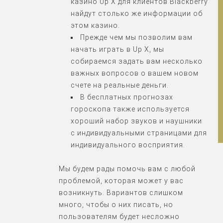
казино Up X для клиентов Blackberry
найдут столько же информации об
этом казино.
Прежде чем мы позволим вам
начать играть в Up X, мы
собираемся задать вам несколько
важных вопросов о вашем новом
счете на реальные деньги.
В бесплатных прогнозах
гороскопа также используется
хороший набор звуков и наушники
с индивидуальными страницами для
индивидуального восприятия.
Мы будем рады помочь вам с любой
проблемой, которая может у вас
возникнуть. Вариантов слишком
много, чтобы о них писать, но
пользователям будет несложно