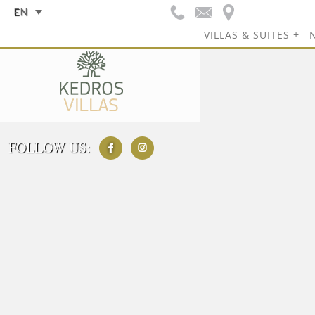
EN
VILLAS & SUITES
FOLLOW US: