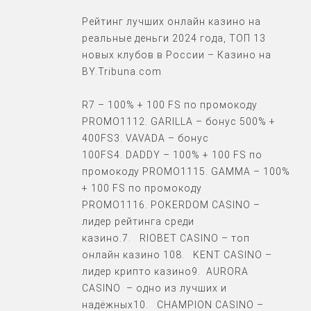
Рейтинг лучших онлайн казино на
реальные деньги 2024 года, ТОП 13
новых клубов в России – Казино на
BY.Tribuna.com
R7 – 100% + 100 FS по промокоду
PROMO1112. GARILLA – бонус 500% +
400FS3. VAVADA – бонус
100FS4. DADDY – 100% + 100 FS по
промокоду PROMO1115. GAMMA – 100%
+ 100 FS по промокоду
PROMO1116. POKERDOM CASINO –
лидер рейтинга среди
казино.7. RIOBET CASINO – топ
онлайн казино 108. KENT CASINO –
лидер крипто казино9. AURORA
CASINO – одно из лучших и
надёжных10. CHAMPION CASINO –