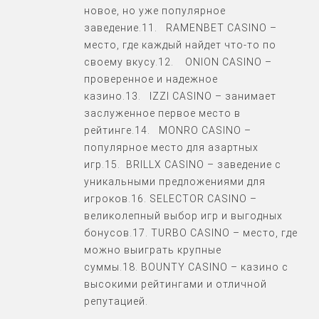
новое, но уже популярное
заведение.11. RAMENBET CASINO –
место, где каждый найдет что-то по
своему вкусу.12. ONION CASINO –
проверенное и надежное
казино.13. IZZI CASINO – занимает
заслуженное первое место в
рейтинге.14. MONRO CASINO –
популярное место для азартных
игр.15. BRILLX CASINO – заведение с
уникальными предложениями для
игроков.16. SELECTOR CASINO –
великолепный выбор игр и выгодных
бонусов.17. TURBO CASINO – место, где
можно выиграть крупные
суммы.18. BOUNTY CASINO – казино с
высокими рейтингами и отличной
репутацией.