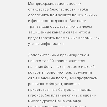
Мы придерживаемся высоких
стандартов безопасности, чтобы
обеспечить вам защиту ваших личных
и финансовых данных. Все наши
транзакции осуществляются через
защищенные каналы связи, чтобы
предотвратить возможные взломы или
утечки информации.
Дополнительным преимуществом
нашего топ 10 казино является
наличие бонусных программ и акций,
которые позволяют вам увеличить
свои шансы на победу. Мы предлагаем
различные бонусы, включая
приветственные бонусы для новых
игроков, бесплатные спины, кэшбэк и
многое другое.Наша команда
профессионалов всегда готова