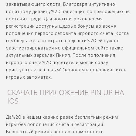
захватывающего слота. Благодаря интуитивно
понятному дизайну%2C навигация по приложению не
составит труда. Ддя новых игроков время
регистрации доступны щедрые бонусы во время
пополнения первого депозита игрового счета. Когда
гемблеры желают играть на деньги%2C ей нужно
зарегистрироваться на официальном сайте также
актуальных зеркалах ПинУп. После пополнения
игрового счета%2C посетители могли сразу
приступать к реальным” “взносам в понравившихся
игровых автоматах.
СКАЧАТЬ ПРИЛОЖЕНИЕ PIN UP НА
IOS
Да%2C в нашем казино разве бесплатный режим
игры без пополнения счета и регистрации.
Бесплатный режим дает вас возможность