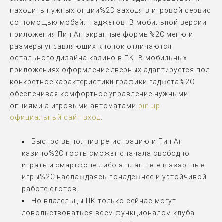
находить нужных опции%2C заходя в игровой сервис
со помощью мобайл гаджетов. В мобильной версии
приложения Пин Ап экранные формы%2C меню и
размеры управляющих кнопок отличаются
остального дизайна казино в ПК. В мобильных
приложениях оформление дверных адаптируется под
конкретное характеристики графики гаджета%2C
обеспечивая комфортное управление нужными
опциями а игровыми автоматами
pin up
официальный сайт вход
.
Быстро выполнив регистрацию и Пин Ап
казино%2C гость сможет сначала свободно
играть и смартфоне либо а планшете в азартные
игры%2C наслаждаясь понадежнее и устойчивой
работе слотов.
Но владельцы ПК только сейчас могут
довольствоваться всем функционалом клуба