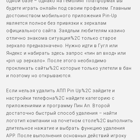
одной базе – однако на гемблинг платформах вы
будете играть онлайн под своим профилем. Главным
достоинством мобильного приложения Pin-Up
является полное без привязки к зеркалам
официального сайта. Заядлым любителям казино
отлично знакома ситуация%2C только старое
зеркало предназначено. Нужно идти в Гугл или
Яндекс и набирать здесь запрос «пин ап вход» или
«pin up зеркало». После этого необходимо
прокликать сайты%2C которые только улетели в бан
и поэтому но открываются.
Если нельзя удалить АПП Pin Up%2C зайдите и
настройки телефона%2C найдите категорию с
приложениями и программу Пин Ап. Второй
достаточно быстрый способ удаления – найти
логотип компании на почетном столе%2C выполнить
длительное нажатие и выбрать функцию удаления
APP. После выполнения основных действий игроку