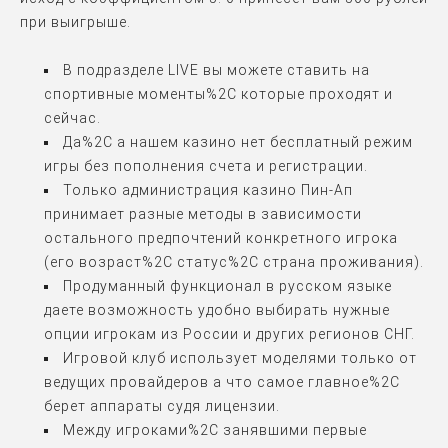
при выигрыше.
В подразделе LIVE вы можете ставить на
спортивные моменты%2C которые проходят и
сейчас.
Да%2C а нашем казино нет бесплатный режим
игры без пополнения счета и регистрации.
Только администрация казино Пин-Ап
принимает разные методы в зависимости
остального предпочтений конкретного игрока
(его возраст%2C статус%2C страна проживания).
Продуманный функционал в русском языке
даете возможность удобно выбирать нужные
опции игрокам из России и других регионов СНГ.
Игровой клуб использует моделями только от
ведущих провайдеров а что самое главное%2C
берет аппараты судя лицензии.
Между игроками%2C занявшими первые