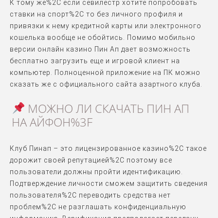
К тому же%2C если севилестр хотите попробовать
ставки на спорт%2C то без личного профиля и
привязки к нему кредитной карты или электронного
кошелька вообще не обойтись. Помимо мобильно
версии онлайн казино Пин Ап дает возможность
бесплатно загрузить еще и игровой клиент на
компьютер. Полноценной приложение на ПК можно
сказать же с официального сайта азартного клуба.
МОЖНО ЛИ СКАЧАТЬ ПИН АП
НА АЙФОН%3F
Клуб Пинап – это лицензированное казино%2C такое
дорожит своей репутацией%2C поэтому все
пользователи должны пройти идентификацию.
Подтверждение личности сможем защитить сведения
пользователя%2C переводить средства нет
проблем%2C не разглашать конфиденциальную