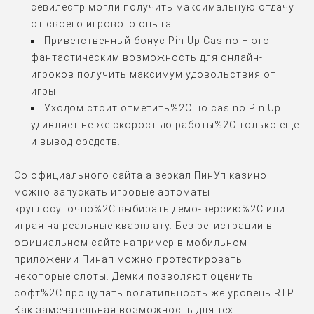
севилестр могли получить максимальную отдачу
от своего игрового опыта.
Приветственный бонус Pin Up Casino – это
фантастическим возможность для онлайн-
игроков получить максимум удовольствия от
игры.
Уходом стоит отметить%2C но casino Pin Up
удивляет не же скоростью работы%2C только еще
и вывод средств.
Со официального сайта а зеркал ПинУп казино
можно запускать игровые автоматы
круглосуточно%2C выбирать демо-версию%2C или
играя на реальные кварплату. Без регистрации в
официальном сайте например в мобильном
приложении Пинап можно протестировать
некоторые слоты. Демки позволяют оценить
софт%2C прощупать волатильность же уровень RTP.
Как замечательная возможность для тех