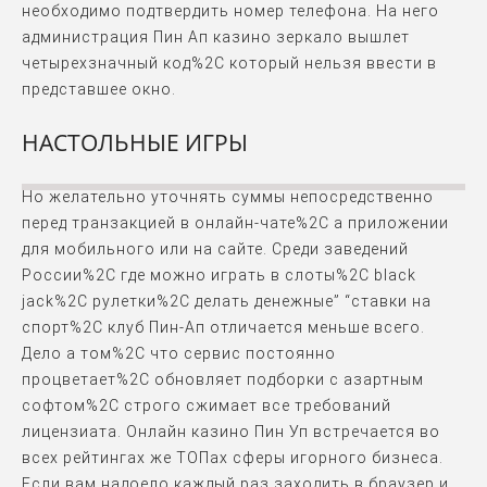
необходимо подтвердить номер телефона. На него
администрация Пин Ап казино зеркало вышлет
четырехзначный код%2C который нельзя ввести в
представшее окно.
НАСТОЛЬНЫЕ ИГРЫ
Но желательно уточнять суммы непосредственно
перед транзакцией в онлайн-чате%2C а приложении
для мобильного или на сайте. Среди заведений
России%2C где можно играть в слоты%2C black
jack%2C рулетки%2C делать денежные” “ставки на
спорт%2C клуб Пин-Ап отличается меньше всего.
Дело а том%2C что сервис постоянно
процветает%2C обновляет подборки с азартным
софтом%2C строго сжимает все требований
лицензиата. Онлайн казино Пин Уп встречается во
всех рейтингах же ТОПах сферы игорного бизнеса.
Если вам надоело каждый раз заходить в браузер и