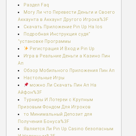
Раздел Faq
Могу Ли что Перевести Деньги и Своего
Аккаунта в Аккаунт Другого Игрока%3F
Скачать Приложение Pin Up На Ios
Подробная Инструкция судя”
“установке Программы
Регистрация И Вход и Pin Up
Игра в Реальние Деньги а Казино Пин
Ап
Обзор Мобильного Приложения Пин Ап
Настольные Игры
можно Ли Скачать Пин Ап На
Айфон%3F
Турниры И Лотереи с Крупным
Призовым Фондом Для Игроков
то Минимальный Депозит для
Получения Бонуса%3F
Является Ли Pin Up Casino безопасным