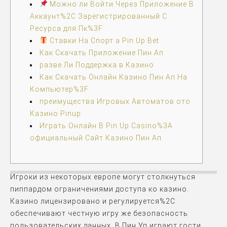
Можно ли Войти Через Приложение В
Аккаунт%2C Зарегистрированный С
Ресурса для Пк%3F
Ставки На Спорт а Pin Up Bet
Как Скачать Приложение Пин Ап
разве Ли Поддержка в Казино
Как Скачать Онлайн Казино Пин Ап На
Компьютер%3F
преимущества Игровых Автоматов ото
Казино Pinup
Играть Онлайн В Pin Up Casino%3A
официальный Сайт Казино Пин Ап
Игроки из некоторых европе могут столкнуться
пиппардом ограничениями доступа ко казино.
Казино лицензировано и регулируется%2C
обеспечивают честную игру же безопасность
пользовательских данных. В Пин Уп играют гости