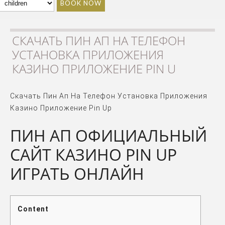
BOOK NOW
СКАЧАТЬ ПИН АП НА ТЕЛЕФОН
УСТАНОВКА ПРИЛОЖЕНИЯ
КАЗИНО ПРИЛОЖЕНИЕ PIN U
Скачать Пин Ап На Телефон Установка Приложения
Казино Приложение Pin Up
ПИН АП ОФИЦИАЛЬНЫЙ
САЙТ КАЗИНО PIN UP
ИГРАТЬ ОНЛАЙН
Content