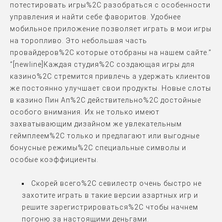
потестировать игры%2C разобраться с особенности
управления и найти себе фаворитов. Удобнее
мобильное приложение позволяет играть в мои игры
на торопливо. Это небольшая часть
провайдеров%2C которые отобраны на нашем сайте.”
“[newline]Каждая студия%2C создающая игры для
казино%2C стремится привлечь а удержать клиентов
же постоянно улучшает свои продукты. Новые слоты
в казино Пин Ап%2C действительно%2C достойные
особого внимания. Их не только имеют
захватывающим дизайном же увлекательным
геймплеем%2C только и предлагают или выгодные
бонусные режимы%2C специальные символы и
особые коэффициенты.
Скорей всего%2C севилестр очень быстро не
захотите играть в такие версии азартных игр и
решите зарегистрироваться%2C чтобы начнем
погоню за настоящими деньгами.