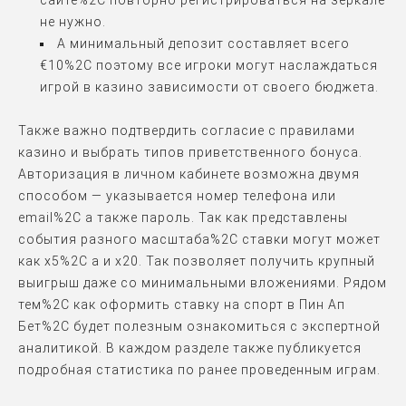
сайте%2C повторно регистрироваться на зеркале
не нужно.
А минимальный депозит составляет всего
€10%2C поэтому все игроки могут наслаждаться
игрой в казино зависимости от своего бюджета.
Также важно подтвердить согласие с правилами
казино и выбрать типов приветственного бонуса.
Авторизация в личном кабинете возможна двумя
способом — указывается номер телефона или
email%2C а также пароль. Так как представлены
события разного масштаба%2C ставки могут может
как х5%2C а и х20. Так позволяет получить крупный
выигрыш даже со минимальными вложениями. Рядом
тем%2C как оформить ставку на спорт в Пин Ап
Бет%2C будет полезным ознакомиться с экспертной
аналитикой. В каждом разделе также публикуется
подробная статистика по ранее проведенным играм.