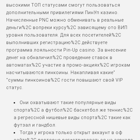
высокими ТОП статусами смогут пользоваться
дополнительными привилегиями ПинУп казино.
Начисленные PNC можно обменивать в реальные
деньги%2C вопреки курсу%2C зависящему ото ВИП
уровня пользователя. Для всех посетителей%2C
выполнивших регистрацию%2C действуете
программа лояльности Pin-Up casino. За внесение
денег на обналичил%2C проведение ставок в
автоматах%2C участие а промо-акциях%2C игрокам
насчитываются пинкоины. Накапливая какие”
“суммы пинкоинов%2C гости повышают свой VIP
статус.
Они охватывают такие популярные виды
спорта%2C а футбол%2C баскетбол же теннис%2C
а регрессной нишевые виды спорта%2C такие как
футзал и гандбол.
Тогда у игрока только открыт аккаунт в оф