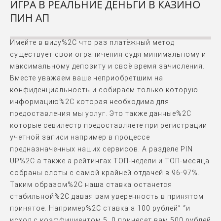
ИГРА В РЕАЛЬНИЕ ДЕНЬГИ В КАЗИНО
ПИН АП
Имейте в виду%2C что раз платёжный метод
существует свои ограничения судя минимальному и
максимальному депозиту и своё время зачисления.
Вместе уважаем ваше неприобретшим на
конфиденциальность и собираем только которую
информацию%2C которая необходима для
предоставления мы услуг. Это также данные%2C
которые севилестр предоставляете при регистрации
учетной записи например в процессе
предназначенных наших сервисов. А разделе PIN
UP%2C а также а рейтингах ТОП-недели и ТОП-месяца
собраны слоты с самой крайней отдачей в 96-97%.
Таким образом%2C наша ставка останется
стабильной%2C давая вам уверенность в принятом
принятое. Например%2C ставка а 100 рублей” “и
исход с коэффициентом 5. 0 принесет вам 500 рублей