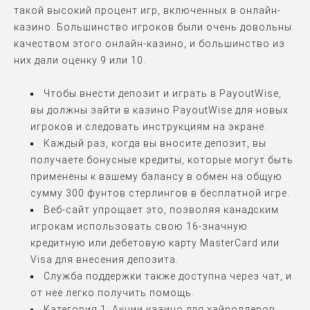
такой высокий процент игр, включенных в онлайн-
казино. Большинство игроков были очень довольны
качеством этого онлайн-казино, и большинство из
них дали оценку 9 или 10.
Чтобы внести депозит и играть в PayoutWise,
вы должны зайти в казино PayoutWise для новых
игроков и следовать инструкциям на экране.
Каждый раз, когда вы вносите депозит, вы
получаете бонусные кредиты, которые могут быть
применены к вашему балансу в обмен на общую
сумму 300 фунтов стерлингов в бесплатной игре.
Веб-сайт упрощает это, позволяя канадским
игрокам использовать свою 16-значную
кредитную или дебетовую карту MasterCard или
Visa для внесения депозита.
Служба поддержки также доступна через чат, и
от нее легко получить помощь.
Категория 1: Акции казино для хайроллеров