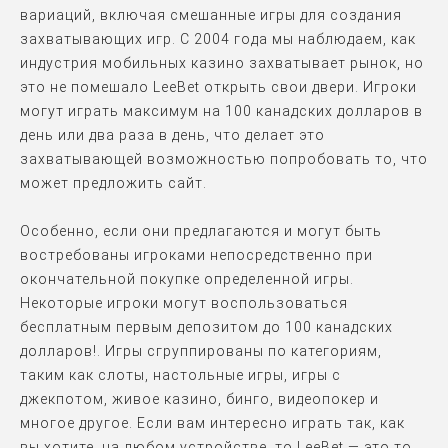
вариаций, включая смешанные игры для создания
захватывающих игр. С 2004 года мы наблюдаем, как
индустрия мобильных казино захватывает рынок, но
это не помешало LeeBet открыть свои двери. Игроки
могут играть максимум на 100 канадских долларов в
день или два раза в день, что делает это
захватывающей возможностью попробовать то, что
может предложить сайт.
Особенно, если они предлагаются и могут быть
востребованы игроками непосредственно при
окончательной покупке определенной игры.
Некоторые игроки могут воспользоваться
бесплатным первым депозитом до 100 канадских
долларов!. Игры сгруппированы по категориям,
таким как слоты, настольные игры, игры с
джекпотом, живое казино, бинго, видеопокер и
многое другое. Если вам интересно играть так, как
вы хотите, на любом устройстве, то LeeBet — это то,