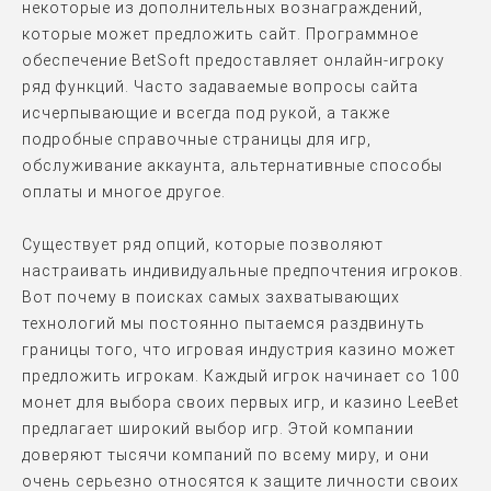
некоторые из дополнительных вознаграждений,
которые может предложить сайт. Программное
обеспечение BetSoft предоставляет онлайн-игроку
ряд функций. Часто задаваемые вопросы сайта
исчерпывающие и всегда под рукой, а также
подробные справочные страницы для игр,
обслуживание аккаунта, альтернативные способы
оплаты и многое другое.
Существует ряд опций, которые позволяют
настраивать индивидуальные предпочтения игроков.
Вот почему в поисках самых захватывающих
технологий мы постоянно пытаемся раздвинуть
границы того, что игровая индустрия казино может
предложить игрокам. Каждый игрок начинает со 100
монет для выбора своих первых игр, и казино LeeBet
предлагает широкий выбор игр. Этой компании
доверяют тысячи компаний по всему миру, и они
очень серьезно относятся к защите личности своих