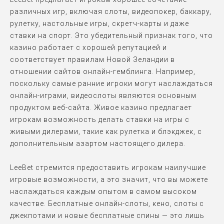
различных игр, включая слоты, видеопокер, баккару,
рулетку, настольные игры, скретч-карты и даже
ставки на спорт. Это убедительный признак того, что
казино работает с хорошей репутацией и
соответствует правилам Новой Зеландии в
отношении сайтов онлайн-гемблинга. Например,
поскольку самые ранние игроки могут наслаждаться
онлайн-играми, видеослоты являются основным
продуктом веб-сайта. Живое казино предлагает
игрокам возможность делать ставки на игры с
живыми дилерами, такие как рулетка и блэкджек, с
дополнительным азартом настоящего дилера.
LeeBet стремится предоставить игрокам наилучшие
игровые возможности, а это значит, что вы можете
наслаждаться каждым опытом в самом высоком
качестве. Бесплатные онлайн-слоты, кено, слоты с
джекпотами и новые бесплатные спины — это лишь