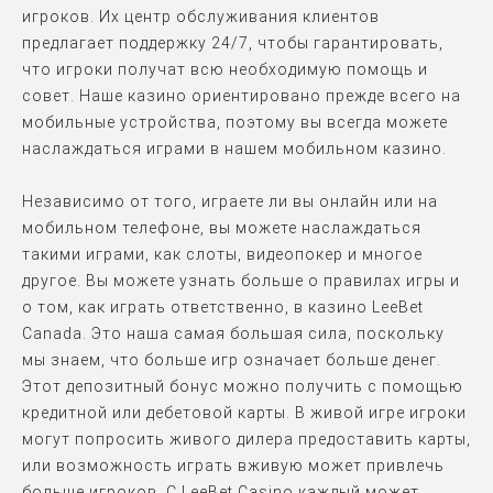
игроков. Их центр обслуживания клиентов
предлагает поддержку 24/7, чтобы гарантировать,
что игроки получат всю необходимую помощь и
совет. Наше казино ориентировано прежде всего на
мобильные устройства, поэтому вы всегда можете
наслаждаться играми в нашем мобильном казино.
Независимо от того, играете ли вы онлайн или на
мобильном телефоне, вы можете наслаждаться
такими играми, как слоты, видеопокер и многое
другое. Вы можете узнать больше о правилах игры и
о том, как играть ответственно, в казино LeeBet
Canada. Это наша самая большая сила, поскольку
мы знаем, что больше игр означает больше денег.
Этот депозитный бонус можно получить с помощью
кредитной или дебетовой карты. В живой игре игроки
могут попросить живого дилера предоставить карты,
или возможность играть вживую может привлечь
больше игроков. С LeeBet Casino каждый может