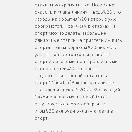
ставкам во время матча. Но можно
сказать и «лайв-линия» — ведь%2C это
исходы на события%2C которые уже
собираются. Новичкам в ставках на
спорт можно делать небольшие
одиночные ставки на приятели им виды
спорта. Таким образом%2C них могут
узнать только тонкости ставок в
спорт и ознакомиться с различными
способностей%2C которые
предоставляет онлайн-ставка на
спорт.” “[newline]Законы менялись и
протяжении веков%2C и действующий
Закон о азартных играх 2005 года
регулирует но формы азартные
игры%2C включая онлайн-ставки в
спорт.