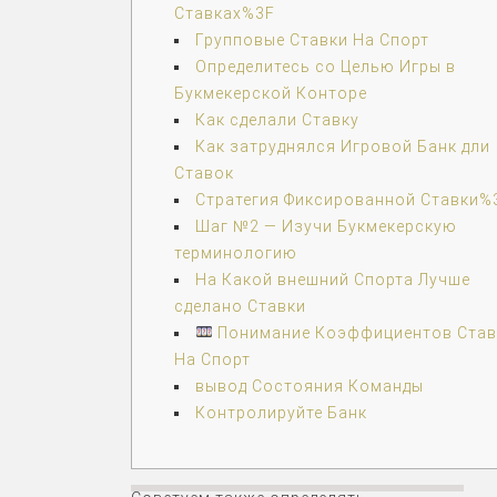
Ставках%3F
Групповые Ставки На Спорт
Определитесь со Целью Игры в
Букмекерской Конторе
Как сделали Ставку
Как затруднялся Игровой Банк дли
Ставок
Стратегия Фиксированной Ставки%
Шаг №2 — Изучи Букмекерскую
терминологию
На Какой внешний Спорта Лучше
сделано Ставки
Понимание Коэффициентов Став
На Спорт
вывод Состояния Команды
Контролируйте Банк