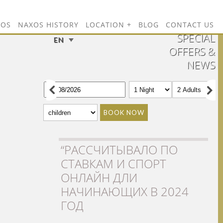
TOS
NAXOS HISTORY
LOCATION
BLOG
CONTACT US
SPECIAL
EN
OFFERS &
NEWS
BOOK NOW
“РАССЧИТЫВАЛО ПО
СТАВКАМ И СПОРТ
ОНЛАЙН ДЛИ
НАЧИНАЮЩИХ В 2024
ГОД