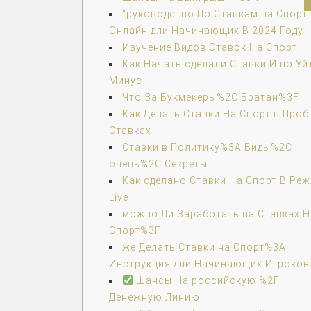
“руководство По Ставкам на Спорт
Онлайн дли Начинающих В 2024 Году
Изучение Видов Ставок На Спорт
Как Начать сделали Ставки И но Уй
Минус
Что За Букмекеры%2C Братан%3F
Как Делать Ставки На Спорт в Про
Ставках
Ставки в Политику%3A Виды%2C
очень%2C Секреты
Как сделано Ставки На Спорт В Ре
Live
можно Ли Заработать на Ставках Н
Спорт%3F
же Делать Ставки на Спорт%3A
Инструкция дли Начинающих Игроков
Шансы На российскую %2F
Денежную Линию