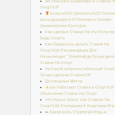
же Обыграть Букмекера а Ставках 
Спорт%3F
Бонусы%2C Депозиты%2C Сняти
расходующихся И Платежи и Онлайн-
букмекерских Конторах
Как сделано Ставки На эти Популя
Виды Спорта
Как Правильно делать Ставки На
Спорт%3A Рекомендации Для
Начинающих” “[newline]где Лучше дела
Ставки На Спорт
На Какой непрезентабельный Спор
Лучше сделали Ставки%3F
Договорные Матчи
как Работают Ставки и Спорт%3F
Объяснение Ставок На Спорт
что Нужно Знать том Ставках На
Спорт%3A Отношение К Азартным Игр
➦ Какая роль Стратегий Игры и