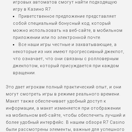
игровых автоматов смогут найти подходящую
игру в Казино R7.
Приветственное предложение представляет
собой специальный бонусный код, который
можно использовать на веб-сайте, в мобильном
приложении или по электронной почте.
Все наши игры честные и захватывающие, а
некоторые из них имеют прогрессивный джекпот,
что означает, что они связаны с ролловерным
джекпотом, который присуждается при каждом
вращении.
Это дает игрокам полный практический опыт, и они
могут смотреть игры в режиме реального времени.
Макет также обеспечивает удобный доступ к
информации, а макет изменяется при отображении
на мобильном веб-сайте, чтобы обеспечить лучший и
более удобный интерфейс. В нашем обзоре R7 Casino
были рассмотрены элементы, важные для успешного