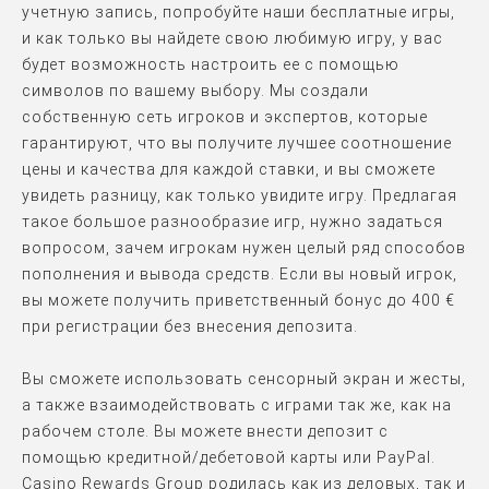
учетную запись, попробуйте наши бесплатные игры,
и как только вы найдете свою любимую игру, у вас
будет возможность настроить ее с помощью
символов по вашему выбору. Мы создали
собственную сеть игроков и экспертов, которые
гарантируют, что вы получите лучшее соотношение
цены и качества для каждой ставки, и вы сможете
увидеть разницу, как только увидите игру. Предлагая
такое большое разнообразие игр, нужно задаться
вопросом, зачем игрокам нужен целый ряд способов
пополнения и вывода средств. Если вы новый игрок,
вы можете получить приветственный бонус до 400 €
при регистрации без внесения депозита.
Вы сможете использовать сенсорный экран и жесты,
а также взаимодействовать с играми так же, как на
рабочем столе. Вы можете внести депозит с
помощью кредитной/дебетовой карты или PayPal.
Casino Rewards Group родилась как из деловых, так и