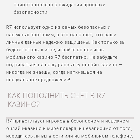
приостановлено в ожидании проверки
безопасности.
R7 использует одно из самых безопасных и
надежных программ, а это означает, что ваши
личные данные надежно защищены. Как только вы
будете готовы к игре, играйте во все игры
мобильного казино R7 бесплатно. Не забудьте
подписаться на нашу рассылку онлайн-казино —
никогда не знаешь, когда наткнешься на
специальное предложение!
КАК ПОПОЛНИТЬ СЧЕТ В R7
КАЗИНО?
R7 приветствует игроков в безопасном и надежном
онлайн-казино и мире покера, и независимо от того,
находитесь ли вы в сети или на мобильном телефоне,