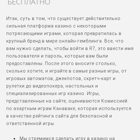
БЕСПЛАТНО
Итак, суть в том, что существует действительно
сильная платформа казино с некоторыми
потрясающими играми, которая превратилась в
крупный бренд в мире онлайн-гемблинга. Все, что
вам нужно сделать, чтобы войти в R7, это ввести имя
пользователя и пароль, которые вам были
предоставлены. После этого вносите столько,
сколько хотите, и играйте в самые разные игры, от
игровых автоматов, джекпотов, скретч-карт и
рулетки до видеопокера, настольных и
специализированных игр казино. Игры,
представленные на сайте, оцениваются Комиссией
по азартным играм Канаваке, которая используется
в качестве рейтинга сайта для безопасной и
ответственной игры.
Мы стремимся сделать игру в казино на