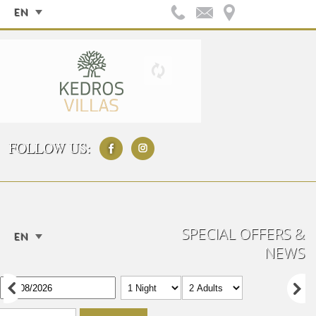
EN
FOLLOW US:
SPECIAL OFFERS &
EN
NEWS