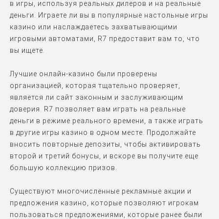
в игры, используя реальных дилеров и на реальные
деньги. Играете ли вы в популярные настольные игры
казино или наслаждаетесь захватывающими
игровыми автоматами, R7 предоставит вам то, что
вы ищете.
Лучшие онлайн-казино были проверены
организацией, которая тщательно проверяет,
является ли сайт законным и заслуживающим
доверия. R7 позволяет вам играть на реальные
деньги в режиме реального времени, а также играть
в другие игры казино в одном месте. Продолжайте
вносить повторные депозиты, чтобы активировать
второй и третий бонусы, и вскоре вы получите еще
большую коллекцию призов.
Существуют многочисленные рекламные акции и
предложения казино, которые позволяют игрокам
пользоваться предложениями, которые ранее были