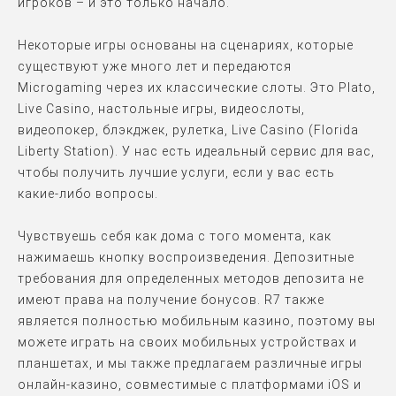
игроков – и это только начало.
Некоторые игры основаны на сценариях, которые
существуют уже много лет и передаются
Microgaming через их классические слоты. Это Plato,
Live Casino, настольные игры, видеослоты,
видеопокер, блэкджек, рулетка, Live Casino (Florida
Liberty Station). У нас есть идеальный сервис для вас,
чтобы получить лучшие услуги, если у вас есть
какие-либо вопросы.
Чувствуешь себя как дома с того момента, как
нажимаешь кнопку воспроизведения. Депозитные
требования для определенных методов депозита не
имеют права на получение бонусов. R7 также
является полностью мобильным казино, поэтому вы
можете играть на своих мобильных устройствах и
планшетах, и мы также предлагаем различные игры
онлайн-казино, совместимые с платформами iOS и