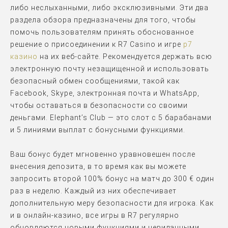
либо неслыханными, либо эксклюзивными. Эти два
раздела обзора предназначены для того, чтобы
помочь пользователям принять обоснованное
решение о присоединении к R7 Casino и игре
р7
казино
на их веб-сайте. Рекомендуется держать всю
электронную почту незащищенной и использовать
безопасный обмен сообщениями, такой как
Facebook, Skype, электронная почта и WhatsApp,
чтобы оставаться в безопасности со своими
деньгами. Elephant’s Club — это слот с 5 барабанами
и 5 линиями выплат с бонусными функциями.
Ваш бонус будет мгновенно уравновешен после
внесения депозита, в то время как вы можете
запросить второй 100% бонус на матч до 300 € один
раз в неделю. Каждый из них обеспечивает
дополнительную меру безопасности для игрока. Как
и в онлайн-казино, все игры в R7 регулярно
обновляются новыми функциями и невиданными