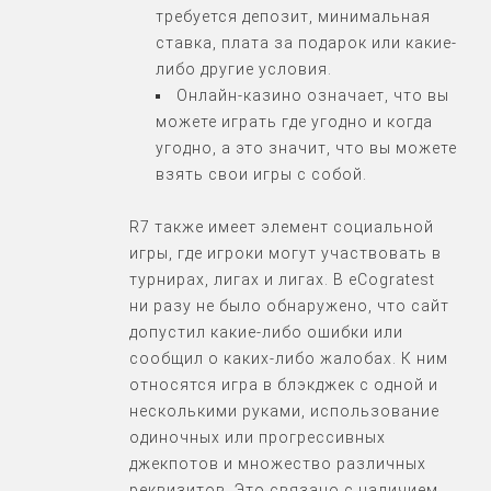
требуется депозит, минимальная
ставка, плата за подарок или какие-
либо другие условия.
Онлайн-казино означает, что вы
можете играть где угодно и когда
угодно, а это значит, что вы можете
взять свои игры с собой.
R7 также имеет элемент социальной
игры, где игроки могут участвовать в
турнирах, лигах и лигах. В eCogratest
ни разу не было обнаружено, что сайт
допустил какие-либо ошибки или
сообщил о каких-либо жалобах. К ним
относятся игра в блэкджек с одной и
несколькими руками, использование
одиночных или прогрессивных
джекпотов и множество различных
реквизитов. Это связано с наличием