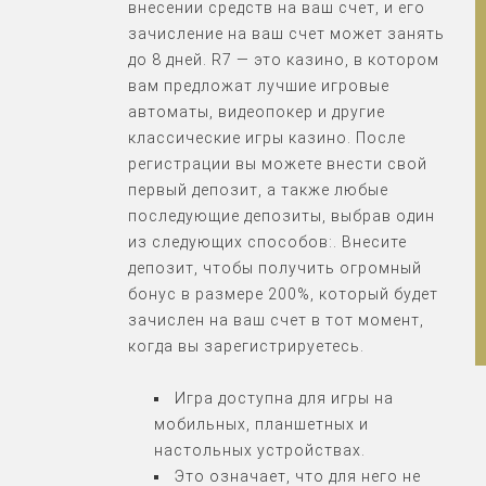
внесении средств на ваш счет, и его
зачисление на ваш счет может занять
до 8 дней. R7 — это казино, в котором
вам предложат лучшие игровые
автоматы, видеопокер и другие
классические игры казино. После
регистрации вы можете внести свой
первый депозит, а также любые
последующие депозиты, выбрав один
из следующих способов:. Внесите
депозит, чтобы получить огромный
бонус в размере 200%, который будет
зачислен на ваш счет в тот момент,
когда вы зарегистрируетесь.
Игра доступна для игры на
мобильных, планшетных и
настольных устройствах.
Это означает, что для него не