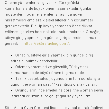
Ödeme yöntemleri ve güvenlik, Türkiye’deki
kumarhanelerde büyük önem taşımaktadır. Çünkü
müşterilerin ödeme işlemleri sırasında güvenli
hissetmeleri empieza kişisel bilgilerinin korunması
gerekmektedir. Pin Up kayıt yapmadan önce dikkat
edilmesi gereken bazı noktalar bulunmaktadır. Örneğin,
siteye giriş yapmak için güncel giriş adresini bulmak
gerekebilir
https://e85refueling.com/
.
Örneğin, siteye giriş yapmak için güncel giriş
adresini bulmak gerekebilir.
Ödeme yöntemleri ve güvenlik, Türkiye’deki
kumarhanelerde büyük önem taşımaktadır.
Teknik destek sitesi, oyuncuların tüm sorularıyla
günün the woman saati” “kesintisiz olarak çalışır.
Oyuncuların incelemelerine göre, the woman şeyin
istikrarlı ve uzun süre çalıştığını söyleyebiliriz.
Site, Malta Oyun Otoritesi lisansı ile yasal olarak faaliyet