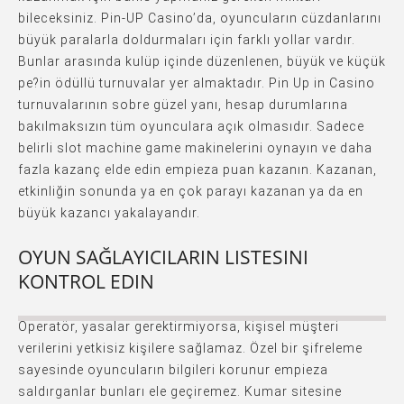
bileceksiniz. Pin-UP Casino’da, oyuncuların cüzdanlarını
büyük paralarla doldurmaları için farklı yollar vardır.
Bunlar arasında kulüp içinde düzenlenen, büyük ve küçük
pe?in ödüllü turnuvalar yer almaktadır. Pin Up in Casino
turnuvalarının sobre güzel yanı, hesap durumlarına
bakılmaksızın tüm oyunculara açık olmasıdır. Sadece
belirli slot machine game makinelerini oynayın ve daha
fazla kazanç elde edin empieza puan kazanın. Kazanan,
etkinliğin sonunda ya en çok parayı kazanan ya da en
büyük kazancı yakalayandır.
OYUN SAĞLAYICILARIN LISTESINI
KONTROL EDIN
Operatör, yasalar gerektirmiyorsa, kişisel müşteri
verilerini yetkisiz kişilere sağlamaz. Özel bir şifreleme
sayesinde oyuncuların bilgileri korunur empieza
saldırganlar bunları ele geçiremez. Kumar sitesine