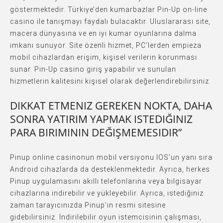
göstermektedir. Türkiye’den kumarbazlar Pin-Up on-line
casino ile tanışmayı faydalı bulacaktır. Uluslararası site,
macera dünyasına ve en iyi kumar oyunlarına dalma
imkanı sunuyor. Site özenli hizmet, PC’lerden empieza
mobil cihazlardan erişim, kişisel verilerin korunması
sunar. Pin-Up casino giriş yapabilir ve sunulan
hizmetlerin kalitesini kişisel olarak değerlendirebilirsiniz.
DIKKAT ETMENIZ GEREKEN NOKTA, DAHA
SONRA YATIRIM YAPMAK ISTEDIĞINIZ
PARA BIRIMININ DEĞIŞMEMESIDIR”
Pinup online casinonun mobil versiyonu IOS’un yanı sıra
Android cihazlarda da desteklenmektedir. Ayrıca, herkes
Pinup uygulamasını akıllı telefonlarına veya bilgisayar
cihazlarına indirebilir ve yükleyebilir. Ayrıca, istediğiniz
zaman tarayıcınızda Pinup’ın resmi sitesine
gidebilirsiniz. İndirilebilir oyun istemcisinin çalışması,