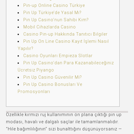
Pin-up Online Casino Türkiye
Pin Up Türkiye’de Yasal Mı?
Pin Up Casino’nun Sahibi Kim?
Mobil Cihazlarda Casino
Casino Pin-up Hakkında Tanıtıcı Bilgiler
Pin Up On Line Casino Kayıt İşlemi Nasıl
Yapılır?
Casino Oyunları Empieza Slotlar
Pin Up Casino’dan Para Kazanabileceğiniz
Ücretsiz Piyango
Pin Up Casino Güvenilir Mi?
Pin Up Casino Bonusları Ve
Promosyonları
Özellikle kırmızı ruj kullanımının ön plana çıktığı pin up
modası, havalı ve dalgalı saçlar ile tamamlanmalıdır.
“Hile bağımlılığının” sizi bunalttığını düşünüyorsanız —