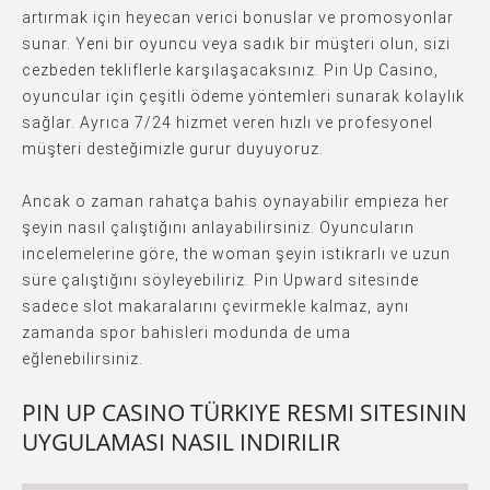
artırmak için heyecan verici bonuslar ve promosyonlar
sunar. Yeni bir oyuncu veya sadık bir müşteri olun, sizi
cezbeden tekliflerle karşılaşacaksınız. Pin Up Casino,
oyuncular için çeşitli ödeme yöntemleri sunarak kolaylık
sağlar. Ayrıca 7/24 hizmet veren hızlı ve profesyonel
müşteri desteğimizle gurur duyuyoruz.
Ancak o zaman rahatça bahis oynayabilir empieza her
şeyin nasıl çalıştığını anlayabilirsiniz. Oyuncuların
incelemelerine göre, the woman şeyin istikrarlı ve uzun
süre çalıştığını söyleyebiliriz. Pin Upward sitesinde
sadece slot makaralarını çevirmekle kalmaz, aynı
zamanda spor bahisleri modunda de uma
eğlenebilirsiniz.
PIN UP CASINO TÜRKIYE RESMI SITESININ
UYGULAMASI NASIL INDIRILIR