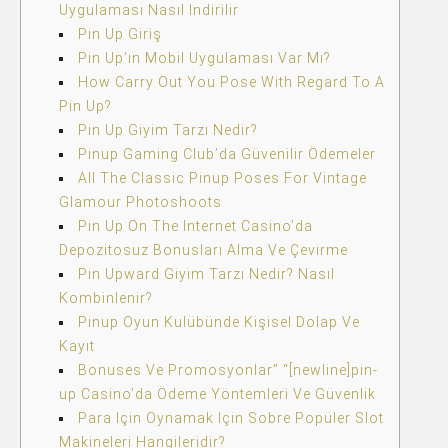
Uygulaması Nasıl Indirilir
Pin Up Giriş
Pin Up’ın Mobil Uygulaması Var Mı?
How Carry Out You Pose With Regard To A
Pin Up?
Pin Up Giyim Tarzı Nedir?
Pinup Gaming Club’da Güvenilir Ödemeler
All The Classic Pinup Poses For Vintage
Glamour Photoshoots
Pin Up On The Internet Casino’da
Depozitosuz Bonusları Alma Ve Çevirme
Pin Upward Giyim Tarzı Nedir? Nasıl
Kombinlenir?
Pinup Oyun Kulübünde Kişisel Dolap Ve
Kayıt
Bonuses Ve Promosyonlar” “[newline]pin-
up Casino’da Ödeme Yöntemleri Ve Güvenlik
Para Için Oynamak Için Sobre Popüler Slot
Makineleri Hangileridir?