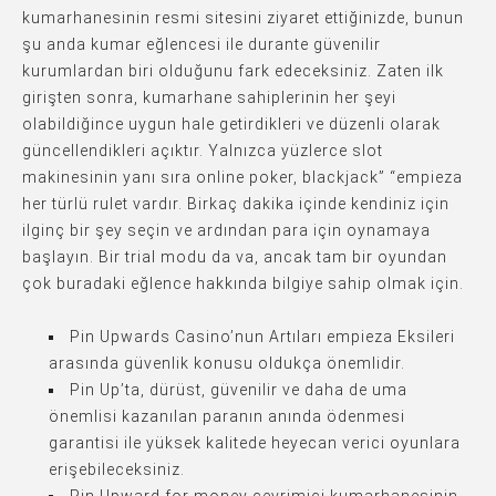
kumarhanesinin resmi sitesini ziyaret ettiğinizde, bunun
şu anda kumar eğlencesi ile durante güvenilir
kurumlardan biri olduğunu fark edeceksiniz. Zaten ilk
girişten sonra, kumarhane sahiplerinin her şeyi
olabildiğince uygun hale getirdikleri ve düzenli olarak
güncellendikleri açıktır. Yalnızca yüzlerce slot
makinesinin yanı sıra online poker, blackjack” “empieza
her türlü rulet vardır. Birkaç dakika içinde kendiniz için
ilginç bir şey seçin ve ardından para için oynamaya
başlayın. Bir trial modu da va, ancak tam bir oyundan
çok buradaki eğlence hakkında bilgiye sahip olmak için.
Pin Upwards Casino’nun Artıları empieza Eksileri
arasında güvenlik konusu oldukça önemlidir.
Pin Up’ta, dürüst, güvenilir ve daha de uma
önemlisi kazanılan paranın anında ödenmesi
garantisi ile yüksek kalitede heyecan verici oyunlara
erişebileceksiniz.