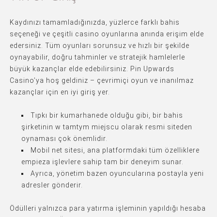
Kaydınızı tamamladığınızda, yüzlerce farklı bahis
seçeneği ve çeşitli casino oyunlarına anında erişim elde
edersiniz. Tüm oyunları sorunsuz ve hızlı bir şekilde
oynayabilir, doğru tahminler ve stratejik hamlelerle
büyük kazançlar elde edebilirsiniz. Pin Upwards
Casino’ya hoş geldiniz – çevrimiçi oyun ve inanılmaz
kazançlar için en iyi giriş yer.
Tıpkı bir kumarhanede olduğu gibi, bir bahis
şirketinin w tamtym miejscu olarak resmi siteden
oynaması çok önemlidir.
Mobil net sitesi, ana platformdaki tüm özelliklere
empieza işlevlere sahip tam bir deneyim sunar.
Ayrıca, yönetim bazen oyuncularına postayla yeni
adresler gönderir.
Ödülleri yalnızca para yatırma işleminin yapıldığı hesaba