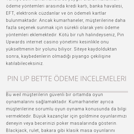
ödeme yöntemleri arasında kredi kartı, banka havalesi,
EFT, elektronik cüzdanlar ve ön ödemeli kartlar
bulunmaktadır. Ancak kumarhaneler, müşterilerine daha
fazla seçenek sunmak için sürekli olarak yeni ödeme
yöntemleri eklemektedir. Kötü bir ruh halindeyseniz, Pin
Upwards internet casino yönetimi kesinlikle onu
yükseltmenin bir yolunu biliyor. Siteye kaydolduktan
sonra, kaybedenlerin olmadığı piyango çekilişine
katılabileceksiniz.
PIN UP BET’TE ÖDEME INCELEMELERI
Bu weil müşterilerin güvenli bir ortamda oyun
oynamalarını sağlamaktadır. Kumarhaneler ayrıca
müşterilerine sorumlu oyun oynama konusunda da bilgi
vermektedir. Büyük kazançlar için goldmine oyunlarımızı
deneyin veya becerinizi poker masalarında gösterin.
Blackjack, rulet, bakara gibi klasik masa oyunlarını