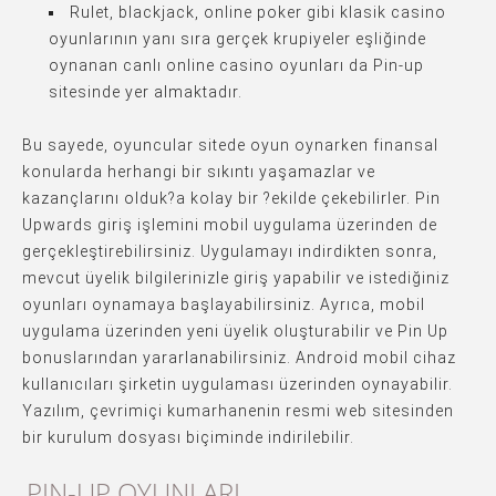
Rulet, blackjack, online poker gibi klasik casino
oyunlarının yanı sıra gerçek krupiyeler eşliğinde
oynanan canlı online casino oyunları da Pin-up
sitesinde yer almaktadır.
Bu sayede, oyuncular sitede oyun oynarken finansal
konularda herhangi bir sıkıntı yaşamazlar ve
kazançlarını olduk?a kolay bir ?ekilde çekebilirler. Pin
Upwards giriş işlemini mobil uygulama üzerinden de
gerçekleştirebilirsiniz. Uygulamayı indirdikten sonra,
mevcut üyelik bilgilerinizle giriş yapabilir ve istediğiniz
oyunları oynamaya başlayabilirsiniz. Ayrıca, mobil
uygulama üzerinden yeni üyelik oluşturabilir ve Pin Up
bonuslarından yararlanabilirsiniz. Android mobil cihaz
kullanıcıları şirketin uygulaması üzerinden oynayabilir.
Yazılım, çevrimiçi kumarhanenin resmi web sitesinden
bir kurulum dosyası biçiminde indirilebilir.
PIN-UP OYUNLARI