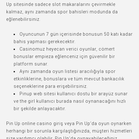
Up sitesinde sadece slot makaralarını çevirmekle
kalmaz, aynı zamanda spor bahisleri modunda da
eğlenebilirsiniz.
Oyuncunun 7 gün içerisinde bonusun 50 katı kadar
bahis yapması gerekecektir.
Casinomuz heyecan verici oyunlar, cömert
bonuslar empieza eğlenceniz için güvenilir bir
platform sunar.
Aynı zamanda oyun listesi aracılığıyla spor
etkinliklerine, bonuslara ve tüm mevcut bankacılık
seçeneklerine para erişebilirsiniz.
Pinup web sitesi kullanıcı dostu bir arayüz sunar
ve the girl kullanıcı burada nasıl oynanacağını hızlı
bir şekilde anlayacaktır.
Pin Up online casino giriş veya Pin Up’da oyun oynarken
herhangi bir sorunla karşılaştığınızda, müşteri hizmetleri
size yardımcı olabilir. Pin Up’da oynayabileceğiniz