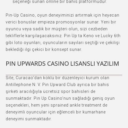
seçeneği sunan online bir bahis platformudur.
Pin-Up Casino, oyun deneyiminizi artırmak için heyecan
verici bonuslar empieza promosyonlar sunar. Yeni bir
oyuncu veya sadık bir müşteri olun, sizi cezbeden
tekliflerle karşılaşacaksınız. Pin Up ta Keno ve Lucky 6th
gibi loto oyunları, oyuncuların sayıları seçtiği ve çekilişi
beklediği ilgi çekici bir konsept sunar.
PIN UPWARDS CASINO LISANSLI YAZILIM
Site, Curacao’dan köklü bir düzenleyici kurum olan
Antillephone N. V. Pin Upward Club ayrıca bir bahis
şirketi aracılığıyla ücretsiz spor bahisleri de
sunmaktadır. Pin Up Casino’nun sağladığı geniş oyun
seçenekleri, hem yeni sprained ankle treatment de
deneyimli oyuncular için eğlenceli bir kumarhane
deneyimi sunmaktadır.