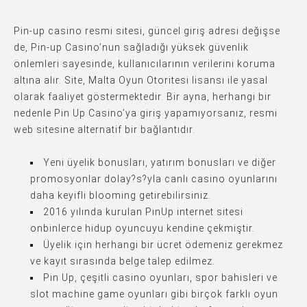
Pin-up casino resmi sitesi, güncel giriş adresi değişse
de, Pin-up Casino’nun sağladığı yüksek güvenlik
önlemleri sayesinde, kullanıcılarının verilerini koruma
altına alır. Site, Malta Oyun Otoritesi lisansı ile yasal
olarak faaliyet göstermektedir. Bir ayna, herhangi bir
nedenle Pin Up Casino’ya giriş yapamıyorsanız, resmi
web sitesine alternatif bir bağlantıdır.
Yeni üyelik bonusları, yatırım bonusları ve diğer
promosyonlar dolay?s?yla canlı casino oyunlarını
daha keyifli blooming getirebilirsiniz.
2016 yılında kurulan PınUp internet sitesi
onbinlerce hidup oyuncuyu kendine çekmiştir.
Üyelik için herhangi bir ücret ödemeniz gerekmez
ve kayıt sırasında belge talep edilmez.
Pin Up, çeşitli casino oyunları, spor bahisleri ve
slot machine game oyunları gibi birçok farklı oyun