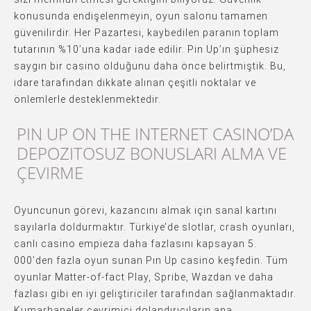
konusunda endişelenmeyin, oyun salonu tamamen
güvenilirdir. Her Pazartesi, kaybedilen paranın toplam
tutarının %10’una kadar iade edilir. Pin Up’ın şüphesiz
saygın bir casino olduğunu daha önce belirtmiştik. Bu,
idare tarafından dikkate alınan çeşitli noktalar ve
önlemlerle desteklenmektedir.
PIN UP ON THE INTERNET CASINO’DA
DEPOZITOSUZ BONUSLARI ALMA VE
ÇEVIRME
Oyuncunun görevi, kazancını almak için sanal kartını
sayılarla doldurmaktır. Türkiye’de slotlar, crash oyunları,
canlı casino empieza daha fazlasını kapsayan 5.
000’den fazla oyun sunan Pın Up casino keşfedin. Tüm
oyunlar Matter-of-fact Play, Spribe, Wazdan ve daha
fazlası gibi en iyi geliştiriciler tarafından sağlanmaktadır.
Kumarhaneler çevrimiçi dolandırıcıların ana