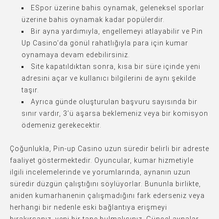
ESpor üzerine bahis oynamak, geleneksel sporlar
üzerine bahis oynamak kadar popülerdir.
Bir ayna yardımıyla, engellemeyi atlayabilir ve Pin
Up Casino’da gönül rahatlığıyla para için kumar
oynamaya devam edebilirsiniz.
Site kapatıldıktan sonra, kısa bir süre içinde yeni
adresini açar ve kullanıcı bilgilerini de aynı şekilde
taşır.
Ayrıca günde oluşturulan başvuru sayısında bir
sınır vardır, 3’ü aşarsa beklemeniz veya bir komisyon
ödemeniz gerekecektir.
Çoğunlukla, Pin-up Casino uzun süredir belirli bir adreste
faaliyet göstermektedir. Oyuncular, kumar hizmetiyle
ilgili incelemelerinde ve yorumlarında, aynanın uzun
süredir düzgün çalıştığını söylüyorlar. Bununla birlikte,
aniden kumarhanenin çalışmadığını fark ederseniz veya
herhangi bir nedenle eski bağlantıya erişmeyi