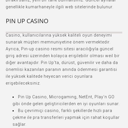
bırakırsanız, yeni bir tane bulmalısınız. Güncel aynalar
genellikle kumarhaneyle ilgili web sitelerinde bulunur.
PIN UP CASINO
Casino, kullanıcılarına yüksek kaliteli oyun deneyimi
sunarak müşteri memnuniyetine önem vermektedir.
Ayrıca, Pin-up casino resmi sitesi aracılığıyla güncel
giriş adresi üzerinden kolayca erişilebilir olması weil bir
diğer avantajıdır. Pin Up’ta, dürüst, güvenilir ve daha da
önemlisi kazanılan paranın anında ödenmesi garantisi
ile yüksek kalitede heyecan verici oyunlara
erişebileceksiniz.
Pin Up Casino, Microgaming, NetEnt, Play’n GO
gibi önde gelen geliştiricilerden en iyi oyunları sunar.
Bu çevrimiçi casino, farklı şekillerde hızlı para
çekme ile pra transferleri yapmak için rahat koşullar
sağlar.