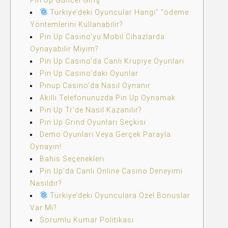
Pin Up Güncel Giriş
Türkiye’deki Oyuncular Hangi” “ödeme
Yöntemlerini Kullanabilir?
Pin Up Casino’yu Mobil Cihazlarda
Oynayabilir Miyim?
Pin Up Casino’da Canlı Krupiye Oyunları
Pin Up Casino’daki Oyunlar
Pınup Casino’da Nasıl Oynanır
Akıllı Telefonunuzda Pin Up Oynamak
Pin Up Tr’de Nasıl Kazanılır?
Pın Up Grind Oyunları Seçkisi
Demo Oyunları Veya Gerçek Parayla
Oynayın!
Bahis Seçenekleri:
Pin Up’da Canlı Online Casino Deneyimi
Nasıldır?
Türkiye’deki Oyunculara Özel Bonuslar
Var Mı?
Sorumlu Kumar Politikası