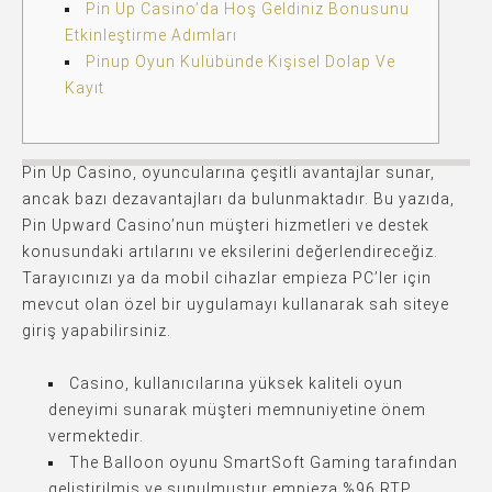
Pin Up Casino’da Hoş Geldiniz Bonusunu
Etkinleştirme Adımları
Pinup Oyun Kulübünde Kişisel Dolap Ve
Kayıt
Pin Up Casino, oyuncularına çeşitli avantajlar sunar,
ancak bazı dezavantajları da bulunmaktadır. Bu yazıda,
Pin Upward Casino’nun müşteri hizmetleri ve destek
konusundaki artılarını ve eksilerini değerlendireceğiz.
Tarayıcınızı ya da mobil cihazlar empieza PC’ler için
mevcut olan özel bir uygulamayı kullanarak sah siteye
giriş yapabilirsiniz.
Casino, kullanıcılarına yüksek kaliteli oyun
deneyimi sunarak müşteri memnuniyetine önem
vermektedir.
The Balloon oyunu SmartSoft Gaming tarafından
geliştirilmiş ve sunulmuştur empieza %96 RTP