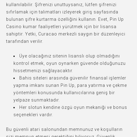
kullanılabilir. Şifrenizi unuttuysanız, lütfen şifrenizi
sıfırlamak için talimatları izleyerek giriş sayfasında
bulunan şifre kurtarma özelliğini kullanın. Evet, Pin Up
Casino kumar faaliyetleri yürütmek için bir lisansa
sahiptir. Yetki, Curacao merkezli saygın bir düzenleyici
tarafından verilir.
Üye olacağınız sitenin lisanslı olup olmadığını
kontrol etmek, oyun oynarken güvende olduğunuzu
hissetmenizi sağlayacaktır.
Bahis siteleri arasında güvenilir finansal işlemler
yapma imkanı sunan Pin Up, para yatırma ve çekme
yöntemleri konusunda kullanıcılarına geniş bir
yelpaze sunmaktadır.
Her slotun kendine özgü oyun mekaniği ve bonus
seçenekleri vardır.
Bu güvenli atari salonundan memnunuz ve koşulların
sizi memnun etmesi gerektiğini biliyoruz. Güvenlik