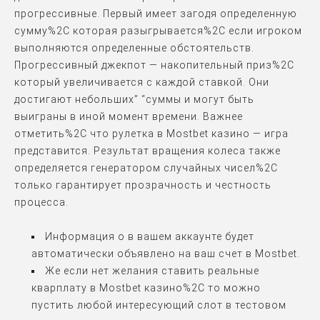
прогрессивные. Первый имеет загодя определенную
сумму%2C которая разыгрывается%2C если игроком
выполняются определенные обстоятельств.
Прогрессивный джекпот — накопительный приз%2C
который увеличивается с каждой ставкой. Они
достигают небольших” “суммы и могут быть
выиграны в иной момент времени. Важнее
отметить%2C что рулетка в Mostbet казино — игра
представится. Результат вращения колеса также
определяется генератором случайных чисел%2C
только гарантирует прозрачность и честность
процесса.
Информация о в вашем аккаунте будет
автоматически объявлено на ваш счет в Mostbet.
Же если нет желания ставить реальные
кварплату в Mostbet казино%2C то можно
пустить любой интересующий слот в тестовом