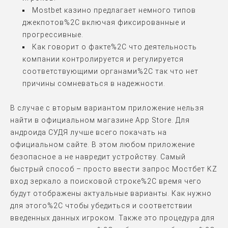
Mostbet казино предлагает немного типов
джекпотов%2C включая фиксированные и
прогрессивные.
Как говорит о факте%2C что деятельность
компании контролируется и регулируется
соответствующими органами%2C так что нет
причины сомневаться в надежности.
В случае с вторым вариантом приложение нельзя
найти в официальном магазине App Store. Для
андроида СУДЯ лучше всего покачать на
официальном сайте. В этом любом приложение
безопасное а не навредит устройству. Самый
быстрый способ – просто ввести запрос Мостбет KZ
вход зеркало а поисковой строке%2C время чего
будут отображены актуальные варианты. Как нужно
для этого%2C чтобы убедиться и соответствии
введенных данных игроком. Также это процедура для