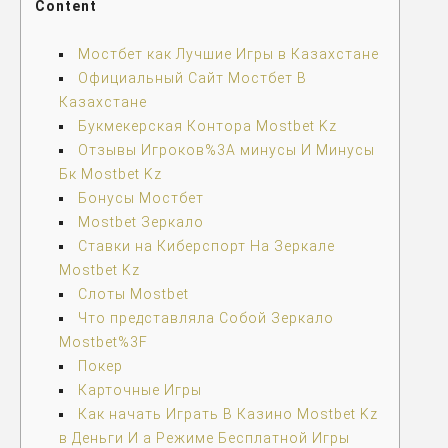
Content
Мостбет как Лучшие Игры в Казахстане
Официальный Сайт Мостбет В
Казахстане
Букмекерская Контора Mostbet Kz
Отзывы Игроков%3A минусы И Минусы
Бк Mostbet Kz
Бонусы Мостбет
Mostbet Зеркало
Ставки на Киберспорт На Зеркале
Mostbet Kz
Слоты Mostbet
Что представляла Собой Зеркало
Mostbet%3F
Покер
Карточные Игры
Как начать Играть В Казино Mostbet Kz
в Деньги И а Режиме Бесплатной Игры