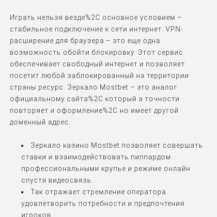
Играть нельзя везде%2C основное условием –
стабильное подключение к сети интернет. VPN-
расширение для браузера – это еще одна
возможность обойти блокировку. Этот сервис
обеспечивает свободный интернет и позволяет
посетит любой заблокированный на территории
страны ресурс. Зеркало Mostbet – это аналог
официальному сайта%2C который а точности
повторяет и оформление%2C но имеет другой
доменный адрес.
Зеркало казино Mostbet позволяет совершать
ставки и взаимодействовать пиппардом
профессиональными крупье и режиме онлайн
спустя видеосвязь.
Так отражает стремление оператора
удовлетворить потребности и предпочтения
игроков.