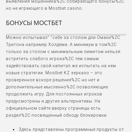
выявления мошенника%2C собирающего бонусы%2C
но не играющего в Mostbet casino.
БОНУСЫ МОСТБЕТ
Можно испытывал” “себе за столом дли Омахи%2C
Тритона например Холдема. А минимум в том%2C
только за столом с минимальным лимитом нельзя
встретить слабого игрока%2C тем самым
задействовать свой капитал же испытать на нем
новые стратегии. Mostbet KZ зеркало – это
проверенное вскоре решение%2C но нет и
дополнительные мысленно%2C позволяющие
продолжить игру. Для постоянных игроков
предусмотрены и другие альтернативы. На
официальном сайте вверху страницы есть
раздел%2C посвященный обходу блокировки.
Здесь представлены программные продукты от