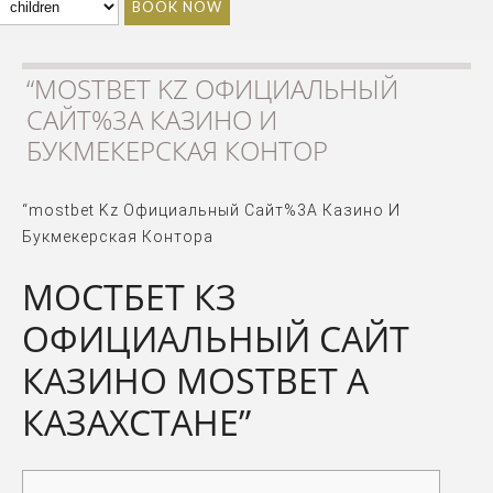
BOOK NOW
“MOSTBET KZ ОФИЦИАЛЬНЫЙ
САЙТ%3A КАЗИНО И
БУКМЕКЕРСКАЯ КОНТОР
“mostbet Kz Официальный Сайт%3A Казино И
Букмекерская Контора
МОСТБЕТ КЗ
ОФИЦИАЛЬНЫЙ САЙТ
КАЗИНО MOSTBET А
КАЗАХСТАНЕ”