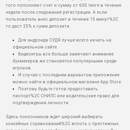
того пополняют счет и сумму от 600 тенге в течение
недели после следования регистрации. А если
пользователь внес депозит в течение 15 минут%2C
то даст 25% к сумм депозита.
Для андроида СУДЯ лучше всего качать на
официальном сайте.
Видеоигры все больше замечают внимание
букмекеров же становятся популярными среди
игроков.
И случае с последним вариантом приложение
можно найти в официальном магазине App Store.
Поэтому будьте готов предоставить
паспорт%2C СНИЛС или водительские право для
подтверждения личности.
Здесь поклонников ждет широкий выбирать
хоккейных соревнований%2C вплоть с престижных