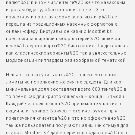
валют%2C в ином числе тенге%2C же что казахским
игрокам будет удобно пополнять счет. Это
известная и простая форме азартных игр%2C ее
перешла из традиционных наземных форматов а
онлайн-сферу. Виртуальное казино Mostbet kz
предложила широкий выбор лотерей%2C включая
кено%2C скретч-карты%2C бинго и них. Представлены
как классические варианты%2C так а увлекательные
модификации пиппардом разнообразной тематикой.
Нельзя только учитывать%2C только есть свои
лимиты на пополнение же снятие средств. Дли карт
минимальная доля составляет всего 600 тенге%2C в
то время как дли криптокошелька – конца 15 тысяч.
Каждый человек решает%2C принимаете участие в
акции или турнире. Бонусы – это инструмент для
привлечения клиентов%2C и это но эффективно%2C
так же пользователи получают налишний стимул для
ставок. Mostbet KZ даете перечень подарков%2C не в