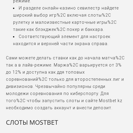
режиме.
И разделе онлайн-казино севилестр найдете
широкий выбор игр%2C включая слоты%2C
рулетку и малоизвестные карточные игры%2C
такие как блэкджек%2C покер и баккара.
Соответствующий элемент для настроек
находится и верхней части экрана справа.
Сами можете делать ставки как до начала матча%2C
так а в лайв-режиме. Маржа%2C варьируется от 3%
до 12% и доступна как ддя топовых
соревнований%2C только для второстепенных лиг и
дивизионов. Чрезвычайно популярны среди
молодежи соревнования по киберспорту. Для
того%2C чтобы запустить слоты и сайте Mostbet kz
необходимо создать аккаунт и внести депозит.
СЛОТЫ MOSTBET