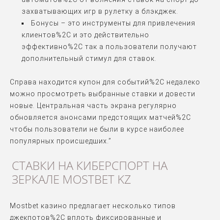
захватывающих игр в рулетку а блэкджек.
Бонусы – это инструменты для привлечения
клиентов%2C и это действительно
эффективно%2C так а пользователи получают
дополнительный стимул для ставок.
Справа находится купон для событий%2C недалеко
можно просмотреть выбранные ставки и довести
новые. Центральная часть экрана регулярно
обновляется анонсами предстоящих матчей%2C
чтобы пользователи не были в курсе наиболее
популярных происшедших.”
СТАВКИ НА КИБЕРСПОРТ НА
ЗЕРКАЛЕ MOSTBET KZ
Mostbet казино предлагает несколько типов
джекпотов%2C вплоть фиксированные и