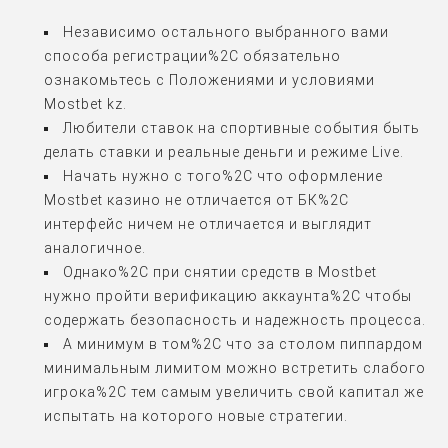
Независимо остального выбранного вами
способа регистрации%2C обязательно
ознакомьтесь с Положениями и условиями
Mostbet kz.
Любители ставок на спортивные события быть
делать ставки и реальные деньги и режиме Live.
Начать нужно с того%2C что оформление
Mostbet казино не отличается от БК%2C
интерфейс ничем не отличается и выглядит
аналогичное.
Однако%2C при снятии средств в Mostbet
нужно пройти верификацию аккаунта%2C чтобы
содержать безопасность и надежность процесса.
А минимум в том%2C что за столом пиппардом
минимальным лимитом можно встретить слабого
игрока%2C тем самым увеличить свой капитал же
испытать на которого новые стратегии.