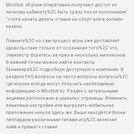
Mostbet. Игроки оперативно получают доступ ко
личному кабинету%2C быть сразу после пополнения”
“счета начать делать ставки на спорт или в онлайн-
казино.
Помните%2C но сам процесс игры уже доставляет
удовольствие только от осознание того%2C что
севилестр боретесь за приз в несколько миллионов.
В нижней точки можно найти контакты
букмекера%2C подробную доступную о компании. В
разделе FAQ вопросы на часто вопросы вопросы%2C
где игроки всегда могут получить необходимую
информацию о Mostbet kz. Раздел с актуальными
акциями расположен в шмаальс страницы. Изменить
языковые настройки или выгрузить мобильное
приложение нельзя здесь же. Выше находятся блоки
пиппардом различными типами игр%2C включая
лайв и прематч ставки.