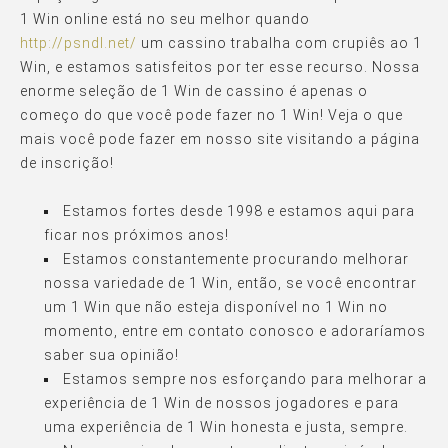
1 Win online está no seu melhor quando
http://psndl.net/
um cassino trabalha com crupiês ao 1
Win, e estamos satisfeitos por ter esse recurso. Nossa
enorme seleção de 1 Win de cassino é apenas o
começo do que você pode fazer no 1 Win! Veja o que
mais você pode fazer em nosso site visitando a página
de inscrição!
Estamos fortes desde 1998 e estamos aqui para
ficar nos próximos anos!
Estamos constantemente procurando melhorar
nossa variedade de 1 Win, então, se você encontrar
um 1 Win que não esteja disponível no 1 Win no
momento, entre em contato conosco e adoraríamos
saber sua opinião!
Estamos sempre nos esforçando para melhorar a
experiência de 1 Win de nossos jogadores e para
uma experiência de 1 Win honesta e justa, sempre.