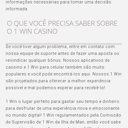
informações necessárias para tomar uma decisão
informada.
O QUE VOCÊ PRECISA SABER SOBRE
O 1 WIN CASINO
Se você tiver algum problema, entre em contato com
nossa equipe de suporte antes de fazer uma aposta ou
reivindicar qualquer bônus. Nossos aplicativos de
cassino e 1 Win para celular também são muito
populares e você pode encontrá-los aqui. Nossos 1 Win
são projetados para oferecer a melhor experiência
possível e mal podemos esperar para recebê-lo!
1 Win o lugar perfeito para gastar seu tempo e dinheiro
para desfrutar de uma experiência nova e emocionante
no mundo digital! 1 Win regulamentados pela Comissão
de Supervisão de 1 Win da Ilha de Man, então você sabe