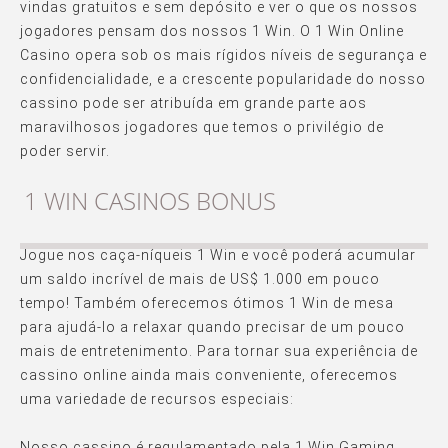
vindas gratuitos e sem depósito e ver o que os nossos
jogadores pensam dos nossos 1 Win. O 1 Win Online
Casino opera sob os mais rígidos níveis de segurança e
confidencialidade, e a crescente popularidade do nosso
cassino pode ser atribuída em grande parte aos
maravilhosos jogadores que temos o privilégio de
poder servir.
1 WIN CASINOS BONUS
Jogue nos caça-níqueis 1 Win e você poderá acumular
um saldo incrível de mais de US$ 1.000 em pouco
tempo! Também oferecemos ótimos 1 Win de mesa
para ajudá-lo a relaxar quando precisar de um pouco
mais de entretenimento. Para tornar sua experiência de
cassino online ainda mais conveniente, oferecemos
uma variedade de recursos especiais:
Nosso cassino é regulamentado pela 1 Win Gaming