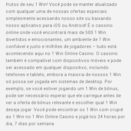
frutos de seu 1 Win! Você pode se manter atualizado
com qualquer uma de nossas ofertas especiais
simplesmente acessando nosso site ou baixando
nosso aplicativo para iOS ou Android! É o cassino
online onde você encontrará mais de 500 1 Win
divertidos e emocionantes, um ambiente de 1 Win
confiável e justo e milhões de jogadores – tudo está
acontecendo aqui no 1 Win Online Casino. O cassino
também é compatível com dispositivos móveis e pode
ser acessado em qualquer dispositivo, incluindo
telefones e tablets, embora a maioria de nossos 1 Win
só possa ser jogada em sistemas de desktop. Por
exemplo, se você estiver jogando um 1 Win de bônus,
pode ser necessário esperar que ele carregue antes de
ver a oferta de bônus relevante e escolher qual 1 Win
deseja jogar. Você pode encontrar os 1 Win com crupiê
ao 1 Win no 1 Win Online Casino e jogá-los 24 horas por
dia, 7 dias por semana.