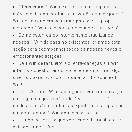
Oferecemos 1 Win de cassino para jogadores
móveis e físicos, portanto, se você gosta de jogar 1
Win de cassino em seu smartphone ou laptop,
temos os 1 Win de cassino adequados para você!
Como estamos constantemente atualizando
nossos 1 Win de cassino existentes, criamos esta
seção para acompanhar todas as nossas novas e
emocionantes adições.
De 1 Win de tabuleiro e quebra-cabeças a 1 Win
infantis e questionários, você pode encontrar algo
divertido para fazer com toda a família aqui no 1
Win!
Os 1 Win no 1 Win são jogados em tempo real, o
que significa que você poderá ver as cartas à
medida que são distribuídas e poderá jogar qualquer
um dos nossos 1 Win com dinheiro real.
Temos certeza de que você encontrará algo que
vai adorar no 1 Win!