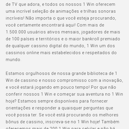
de TV que adora, e todos os nossos 1 Win oferecem
uma incrível seleção de animações e trilhas sonoras
incríveis! Não importa o que você esteja procurando,
você certamente encontrará aqui! Com mais de
1.500.000 usuários ativos mensais, jogadores de mais
de 100 países e territórios e o maior bankroll premiado
de qualquer cassino digital do mundo, 1 Win um dos
cassinos online mais estabelecidos e respeitados do
mundo.
Estamos orgulhosos de nossa grande biblioteca de 1
Win de cassino e nosso compromisso com a inovação,
e você estará jogando em pouco tempo! Por que não
conferir nossos 1 Win e começar sua aventura no 1 Win
hoje? Estamos sempre disponíveis para fornecer
orientações e responder a quaisquer perguntas que
você possa ter. Se você está procurando os melhores
bônus de cassino, inscreva-se no 1 Win hoje! Também
oferecemos mais de 200 1 Win para celular e não há