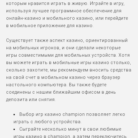
которым нравится играть в живую. Играйте в игру,
используя лучшее программное обеспечение для
онлайн-казино и мобильного казино, или перейдите
в мобильное приложение для казино.
Существует также аспект казино, ориентированный
на мобильных игроков, и они сделали некоторые
игры совместимыми для мобильных устройств. Хотя
вы можете играть в мобильные игры казино столько,
сколько захотите, мы рекомендуем вносить средства
на свой счет в мобильном казино через браузер
настольного компьютера. Вы также будете
соединены с нашим ближайшим офисом в день
депозита или снятия.
Выбор игр казино champion позволяет легко
играть с любого устройства.
Сыграйте несколько минут в свои любимые
игры казино в champion, а затем переключитесь