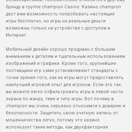
бренду в группе champion Casino: Казино champion
даст вам возможность попробовать настоящие
игры бесплатно, но игры на реальные деньги
возможны только на устройстве с доступом в
Интернет.
Мобильный дизайн хорошо продуман с большим
вниманием к деталям и тщательным использованием
изображений и графики. Кроме того, крупнейшие
поставщики игр сами устанавливают стандарты с
точки зрения того, как их игры могут предоставлять
наилучший игровой опыт для игроков. Если это так,
вы можете легко отфильтровать игры в левой части
экрана по жанру, теме и типу игры. Вот почему в
champion мы очень серьезно относимся к доверию и
безопасности. Защитить свою учетную запись от
мошенничества легко, потому что казино
использует такие методы, как двухфакторная