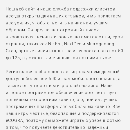
Наш веб-сайт и наша служба поддержки клиентов
всегда открыты для ваших отзывов, и мы прилагаем
все усилия, чтобы ответить на них наилучшим
образом. Он предлагает огромный список
высококачественных игровых автоматов от лидеров
отрасли, таких как NetEnt, NextGen и Microgaming.
Стандартные линии выплат за игру составляют от 50
до 125, а джекпоты исчисляются сотнями тысяч.
Регистрация в champion дает игрокам немедленный
доступ к более чем 500 играм мобильного казино, а
также доступ к сотням игр онлайн-казино. Наше
игровое программное обеспечение соответствует
новейшим технологиям казино, с одной из лучших
программных платформ для мобильных казино. Все
наши игры честные, безопасные и поддерживаются
eCOGRA, поэтому вы можете играть с уверенностью
в том, что получаете действительно надежный