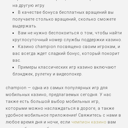
на другую игру.
В качестве бонуса бесплатных вращений вы
получаете столько вращений, сколько сможете
выдержать.
Вам не нужно беспокоиться о том, чтобы найти
круглосуточный номер службы поддержки казино.
Казино champion посвящено своим игрокам, и
вас всегда ждет сладкий бонус, который покорит
вас.
Примеры классических игр казино включают
блэкджек, рулетку и видеопокер.
champion — одна из самых популярных игр для
мобильных казино, предлагаемых сегодня. У нас
также есть большой выбор мобильных игр,
которыми можно наслаждаться в дороге, а также
удобное мобильное приложение! Свяжитесь с нами в
любое время дня и ночи, если
чемпион казино
вам