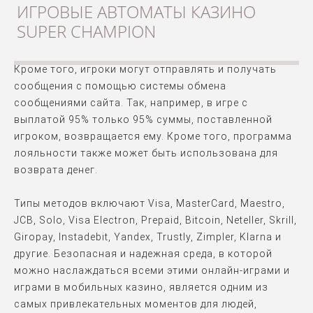
ИГРОВЫЕ АВТОМАТЫ КАЗИНО
SUPER CHAMPION
Кроме того, игроки могут отправлять и получать
сообщения с помощью системы обмена
сообщениями сайта. Так, например, в игре с
выплатой 95% только 95% суммы, поставленной
игроком, возвращается ему. Кроме того, программа
лояльности также может быть использована для
возврата денег.
Типы методов включают Visa, MasterCard, Maestro,
JCB, Solo, Visa Electron, Prepaid, Bitcoin, Neteller, Skrill,
Giropay, Instadebit, Yandex, Trustly, Zimpler, Klarna и
другие. Безопасная и надежная среда, в которой
можно наслаждаться всеми этими онлайн-играми и
играми в мобильных казино, является одним из
самых привлекательных моментов для людей,