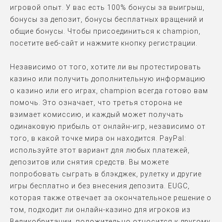
игровой опыт. У вас есть 100% бонусы за выигрыш,
бонусы за депозит, бонусы бесплатных вращений и
общие бонусы. Чтобы присоединиться к champion,
посетите веб-сайт и нажмите кнопку регистрации.
Независимо от того, хотите ли вы протестировать
казино или получить дополнительную информацию
о казино или его играх, champion всегда готово вам
помочь. Это означает, что третья сторона не
взимает комиссию, и каждый может получать
одинаковую прибыль от онлайн-игр, независимо от
того, в какой точке мира он находится. PayPal:
используйте этот вариант для любых платежей,
депозитов или снятия средств. Вы можете
попробовать сыграть в блэкджек, рулетку и другие
игры бесплатно и без внесения депозита. EUGC,
которая также отвечает за окончательное решение о
том, подходит ли онлайн-казино для игроков из
Великобритании, положительно относится к другому