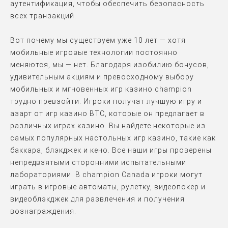
аутентификация, чтобы обеспечить безопасность
всех транзакций.
Вот почему мы существуем уже 10 лет — хотя
мобильные игровые технологии постоянно
меняются, мы — нет. Благодаря изобилию бонусов,
удивительным акциям и превосходному выбору
мобильных и мгновенных игр казино champion
трудно превзойти. Игроки получат лучшую игру и
азарт от игр казино BTC, которые он предлагает в
различных играх казино. Вы найдете некоторые из
самых популярных настольных игр казино, такие как
баккара, блэкджек и кено. Все наши игры проверены
непредвзятыми сторонними испытательными
лабораториями. В champion Canada игроки могут
играть в игровые автоматы, рулетку, видеопокер и
видеоблэкджек для развлечения и получения
вознаграждения.