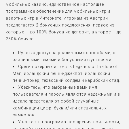
мобильных казино, единственное настоящее
программное обеспечение для мобильных игр и
азартных игр в Интернете. Игрокам из Австрии
предлагается 2 бонусных предложения, первое из
которых — до 100% бонуса на депозит, а второе — до
250% бонуса.
Рулетка доступна различными способами, с
различными темами и бонусными функциями.
Среди покерных игр есть Legends of the Isle of
Man, ирландский пенни-джекпот, ирландский
пенни-покер, техасский холдем и карибский стад.
Убедитесь, что выбранные вами имя
пользователя и пароль являются надежными и в
идеале представляют собой случайные
комбинации цифр, букв и/или специальных
символов.
У нас есть программа поощрения лояльности,
которой вы можете воспользоваться, так как