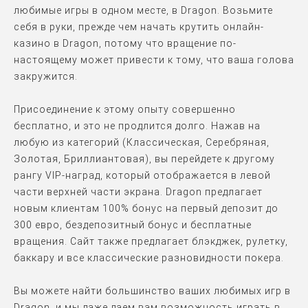
любимые игры в одном месте, в Dragon. Возьмите
себя в руки, прежде чем начать крутить онлайн-
казино в Dragon, потому что вращение по-
настоящему может привести к тому, что ваша голова
закружится.
Присоединение к этому опыту совершенно
бесплатно, и это не продлится долго. Нажав на
любую из категорий (Классическая, Серебряная,
Золотая, Бриллиантовая), вы перейдете к другому
рангу VIP-наград, который отображается в левой
части верхней части экрана. Dragon предлагает
новым клиентам 100% бонус на первый депозит до
300 евро, бездепозитный бонус и бесплатные
вращения. Сайт также предлагает блэкджек, рулетку,
баккару и все классические разновидности покера.
Вы можете найти большинство ваших любимых игр в
Dragon, и мы даже даем вам возможность играть в