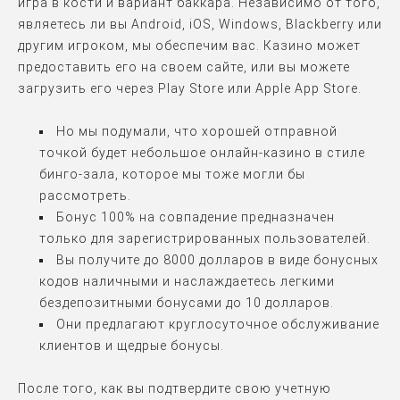
игра в кости и вариант баккара. Независимо от того,
являетесь ли вы Android, iOS, Windows, Blackberry или
другим игроком, мы обеспечим вас. Казино может
предоставить его на своем сайте, или вы можете
загрузить его через Play Store или Apple App Store.
Но мы подумали, что хорошей отправной
точкой будет небольшое онлайн-казино в стиле
бинго-зала, которое мы тоже могли бы
рассмотреть.
Бонус 100% на совпадение предназначен
только для зарегистрированных пользователей.
Вы получите до 8000 долларов в виде бонусных
кодов наличными и наслаждаетесь легкими
бездепозитными бонусами до 10 долларов.
Они предлагают круглосуточное обслуживание
клиентов и щедрые бонусы.
После того, как вы подтвердите свою учетную