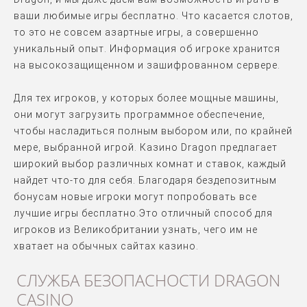
ваши любимые игры бесплатно. Что касается слотов,
то это не совсем азартные игры, а совершенно
уникальный опыт. Информация об игроке хранится
на высокозащищенном и зашифрованном сервере.
Для тех игроков, у которых более мощные машины,
они могут загрузить программное обеспечение,
чтобы насладиться полным выбором или, по крайней
мере, выбранной игрой. Казино Dragon предлагает
широкий выбор различных комнат и ставок, каждый
найдет что-то для себя. Благодаря бездепозитным
бонусам новые игроки могут попробовать все
лучшие игры бесплатно.Это отличный способ для
игроков из Великобритании узнать, чего им не
хватает на обычных сайтах казино.
СЛУЖБА БЕЗОПАСНОСТИ DRAGON
CASINO