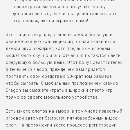
наши игроки ежемесячно получают массу
дополнительных денег и вращений только за то,
что наслаждаются играми с нами!
Этот список игр представляет собой большую и
разнообразную коллекцию игр онлайн-казино на
любой вкус и бюджет, хотя преданным игрокам
может быть скучно и они отчаянно пытаются найти
следующую большую вещь. Этот бонус действителен
в течение 72 часов, прежде чем вам придется
поставить свои средства в 30-кратном размере,
чтобы сыграть. С мобильным приложением казино
Dragon вы сможете играть в широкий спектр игр
прямо со своего мобильного устройства.
Есть много слотов на выбор, в том числе известный
игровой автомат Starburst, пятибарабанный видео-
слот. На протяжении всего процесса регистрации