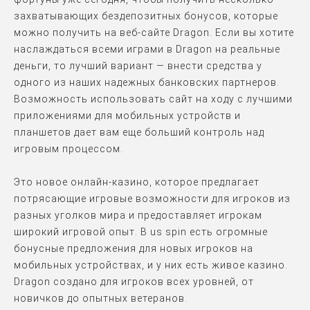
захватывающих бездепозитных бонусов, которые
можно получить на веб-сайте Dragon. Если вы хотите
наслаждаться всеми играми в Dragon на реальные
деньги, то лучший вариант — внести средства у
одного из наших надежных банковских партнеров.
Возможность использовать сайт на ходу с лучшими
приложениями для мобильных устройств и
планшетов дает вам еще больший контроль над
игровым процессом.
Это новое онлайн-казино, которое предлагает
потрясающие игровые возможности для игроков из
разных уголков мира и предоставляет игрокам
широкий игровой опыт. В us spin есть огромные
бонусные предложения для новых игроков на
мобильных устройствах, и у них есть живое казино.
Dragon создано для игроков всех уровней, от
новичков до опытных ветеранов.