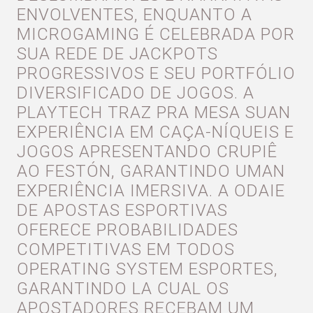
ENVOLVENTES, ENQUANTO A
MICROGAMING É CELEBRADA POR
SUA REDE DE JACKPOTS
PROGRESSIVOS E SEU PORTFÓLIO
DIVERSIFICADO DE JOGOS. A
PLAYTECH TRAZ PRA MESA SUAN
EXPERIÊNCIA EM CAÇA-NÍQUEIS E
JOGOS APRESENTANDO CRUPIÊ
AO FESTÓN, GARANTINDO UMAN
EXPERIÊNCIA IMERSIVA. A ODAIE
DE APOSTAS ESPORTIVAS
OFERECE PROBABILIDADES
COMPETITIVAS EM TODOS
OPERATING SYSTEM ESPORTES,
GARANTINDO LA CUAL OS
APOSTADORES RECEBAM UM