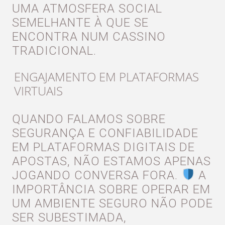
UMA ATMOSFERA SOCIAL
SEMELHANTE À QUE SE
ENCONTRA NUM CASSINO
TRADICIONAL.
ENGAJAMENTO EM PLATAFORMAS
VIRTUAIS
QUANDO FALAMOS SOBRE
SEGURANÇA E CONFIABILIDADE
EM PLATAFORMAS DIGITAIS DE
APOSTAS, NÃO ESTAMOS APENAS
JOGANDO CONVERSA FORA.
A
IMPORTÂNCIA SOBRE OPERAR EM
UM AMBIENTE SEGURO NÃO PODE
SER SUBESTIMADA,