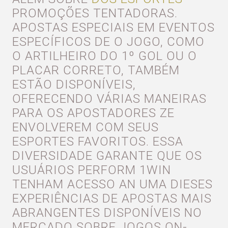
PROMOÇÕES TENTADORAS.
APOSTAS ESPECIAIS EM EVENTOS
ESPECÍFICOS DE O JOGO, COMO
O ARTILHEIRO DO 1º GOL OU O
PLACAR CORRETO, TAMBÉM
ESTÃO DISPONÍVEIS,
OFERECENDO VÁRIAS MANEIRAS
PARA OS APOSTADORES ZE
ENVOLVEREM COM SEUS
ESPORTES FAVORITOS. ESSA
DIVERSIDADE GARANTE QUE OS
USUÁRIOS PERFORM 1WIN
TENHAM ACESSO AN UMA DIESES
EXPERIÊNCIAS DE APOSTAS MAIS
ABRANGENTES DISPONÍVEIS NO
MERCADO SOBRE JOGOS ON-