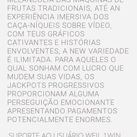
FRUTAS TRADICIONAIS, ATÉ AN
EXPERIÊNCIA IMERSIVA DOS
CAÇA-NÍQUEIS SOBRE VÍDEO,
COM TEUS GRÁFICOS
CATIVANTES E HISTÓRIAS
ENVOLVENTES, A NEW VARIEDADE
É ILIMITADA. PARA AQUELES O
QUAL SONHAM COM LUCRO QUE
MUDEM SUAS VIDAS, OS
JACKPOTS PROGRESSIVOS
PROPORCIONAM ALGUMA
PERSEGUIÇÃO EMOCIONANTE
APRESENTANDO PAGAMENTOS
POTENCIALMENTE ENORMES.
SUPORTE AO USUÁRIO WEIL 1WIN