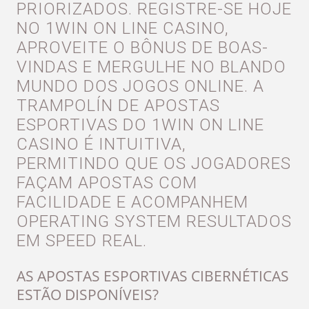
PRIORIZADOS. REGISTRE-SE HOJE
NO 1WIN ON LINE CASINO,
APROVEITE O BÔNUS DE BOAS-
VINDAS E MERGULHE NO BLANDO
MUNDO DOS JOGOS ONLINE. A
TRAMPOLÍN DE APOSTAS
ESPORTIVAS DO 1WIN ON LINE
CASINO É INTUITIVA,
PERMITINDO QUE OS JOGADORES
FAÇAM APOSTAS COM
FACILIDADE E ACOMPANHEM
OPERATING SYSTEM RESULTADOS
EM SPEED REAL.
AS APOSTAS ESPORTIVAS CIBERNÉTICAS
ESTÃO DISPONÍVEIS?