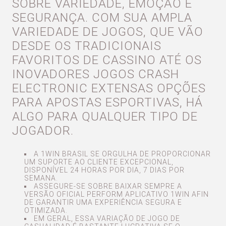
SOBRE VARIEDADE, EMOÇÃO E
SEGURANÇA. COM SUA AMPLA
VARIEDADE DE JOGOS, QUE VÃO
DESDE OS TRADICIONAIS
FAVORITOS DE CASSINO ATÉ OS
INOVADORES JOGOS CRASH
ELECTRONIC EXTENSAS OPÇÕES
PARA APOSTAS ESPORTIVAS, HÁ
ALGO PARA QUALQUER TIPO DE
JOGADOR.
A 1WIN BRASIL SE ORGULHA DE PROPORCIONAR
UM SUPORTE AO CLIENTE EXCEPCIONAL,
DISPONÍVEL 24 HORAS POR DIA, 7 DIAS POR
SEMANA.
ASSEGURE-SE SOBRE BAIXAR SEMPRE A
VERSÃO OFICIAL PERFORM APLICATIVO 1WIN AFIN
DE GARANTIR UMA EXPERIÊNCIA SEGURA E
OTIMIZADA.
EM GERAL, ESSA VARIAÇÃO DE JOGO DE