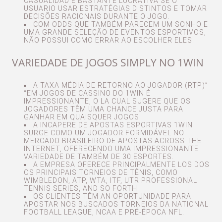
CASUALIDAD É BASTANTE LUCRATIVA SE O
USUARIO USAR ESTRATÉGIAS DISTINTOS E TOMAR
DECISÕES RACIONAIS DURANTE O JOGO.
COM ODDS QUE TAMBÉM PARECEM UM SONHO E
UMA GRANDE SELEÇÃO DE EVENTOS ESPORTIVOS,
NÃO POSSUI COMO ERRAR AO ESCOLHER ELES.
VARIEDADE DE JOGOS SIMPLY NO 1WIN
A TAXA MÉDIA DE RETORNO AO JOGADOR (RTP)”
“EM JOGOS DE CASSINO DO 1WIN É
IMPRESSIONANTE, O LA CUAL SUGERE QUE OS
JOGADORES TÊM UMA CHANCE JUSTA PARA
GANHAR EM QUAISQUER JOGOS.
A INCAPERE DE APOSTAS ESPORTIVAS 1WIN
SURGE COMO UM JOGADOR FORMIDÁVEL NO
MERCADO BRASILEIRO DE APOSTAS ACROSS THE
INTERNET, OFERECENDO UMA IMPRESSIONANTE
VARIEDADE DE TAMBÉM DE 30 ESPORTES.
A EMPRESA OFERECE PRINCIPALMENTE LOS DOS
OS PRINCIPAIS TORNEIOS DE TÊNIS, COMO
WIMBLEDON, ATP, WTA, ITF, UTR PROFESSIONAL
TENNIS SERIES, AND SO FORTH.
OS CLIENTES TÊM AN OPORTUNIDADE PARA
APOSTAR NOS BUSCADOS TORNEIOS DA NATIONAL
FOOTBALL LEAGUE, NCAA E PRÉ-ÉPOCA NFL.