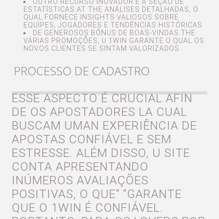
OUTRO RECURSO INOVADOR É A SEÇÃO DE
ESTATÍSTICAS AT THE ANÁLISES DETALHADAS, O
QUAL FORNECE INSIGHTS VALIOSOS SOBRE
EQUIPES, JOGADORES E TENDÊNCIAS HISTÓRICAS.
DE GENEROSOS BÔNUS DE BOAS-VINDAS THE
VÁRIAS PROMOÇÕES, U 1WIN GARANTE O QUAL OS
NOVOS CLIENTES SE SINTAM VALORIZADOS.
PROCESSO DE CADASTRO
ESSE ASPECTO É CRUCIAL AFIN
DE OS APOSTADORES LA CUAL
BUSCAM UMAN EXPERIÊNCIA DE
APOSTAS CONFIÁVEL E SEM
ESTRESSE. ALÉM DISSO, U SITE
CONTA APRESENTANDO
INÚMEROS AVALIAÇÕES
POSITIVAS, O QUE” “GARANTE
QUE O 1WIN É CONFIÁVEL.