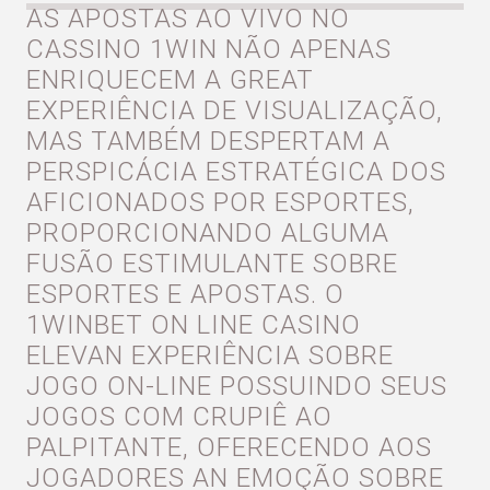
AS APOSTAS AO VIVO NO
CASSINO 1WIN NÃO APENAS
ENRIQUECEM A GREAT
EXPERIÊNCIA DE VISUALIZAÇÃO,
MAS TAMBÉM DESPERTAM A
PERSPICÁCIA ESTRATÉGICA DOS
AFICIONADOS POR ESPORTES,
PROPORCIONANDO ALGUMA
FUSÃO ESTIMULANTE SOBRE
ESPORTES E APOSTAS. O
1WINBET ON LINE CASINO
ELEVAN EXPERIÊNCIA SOBRE
JOGO ON-LINE POSSUINDO SEUS
JOGOS COM CRUPIÊ AO
PALPITANTE, OFERECENDO AOS
JOGADORES AN EMOÇÃO SOBRE