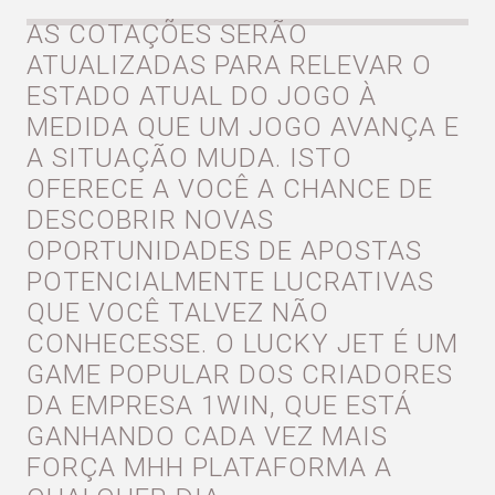
AS COTAÇÕES SERÃO
ATUALIZADAS PARA RELEVAR O
ESTADO ATUAL DO JOGO À
MEDIDA QUE UM JOGO AVANÇA E
A SITUAÇÃO MUDA. ISTO
OFERECE A VOCÊ A CHANCE DE
DESCOBRIR NOVAS
OPORTUNIDADES DE APOSTAS
POTENCIALMENTE LUCRATIVAS
QUE VOCÊ TALVEZ NÃO
CONHECESSE. O LUCKY JET É UM
GAME POPULAR DOS CRIADORES
DA EMPRESA 1WIN, QUE ESTÁ
GANHANDO CADA VEZ MAIS
FORÇA MHH PLATAFORMA A