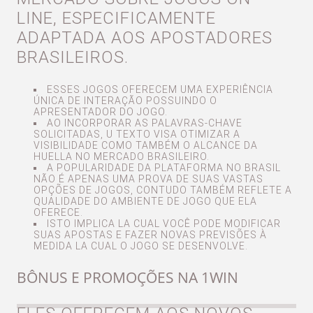
LINE, ESPECIFICAMENTE
ADAPTADA AOS APOSTADORES
BRASILEIROS.
ESSES JOGOS OFERECEM UMA EXPERIÊNCIA
ÚNICA DE INTERAÇÃO POSSUINDO O
APRESENTADOR DO JOGO.
AO INCORPORAR AS PALAVRAS-CHAVE
SOLICITADAS, U TEXTO VISA OTIMIZAR A
VISIBILIDADE COMO TAMBÉM O ALCANCE DA
HUELLA NO MERCADO BRASILEIRO.
A POPULARIDADE DA PLATAFORMA NO BRASIL
NÃO É APENAS UMA PROVA DE SUAS VASTAS
OPÇÕES DE JOGOS, CONTUDO TAMBÉM REFLETE A
QUALIDADE DO AMBIENTE DE JOGO QUE ELA
OFERECE.
ISTO IMPLICA LA CUAL VOCÊ PODE MODIFICAR
SUAS APOSTAS E FAZER NOVAS PREVISÕES À
MEDIDA LA CUAL O JOGO SE DESENVOLVE.
BÔNUS E PROMOÇÕES NA 1WIN