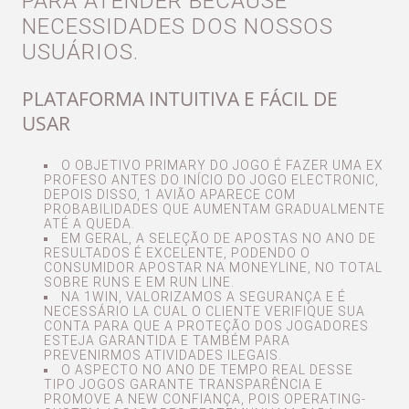
PARA ATENDER BECAUSE
NECESSIDADES DOS NOSSOS
USUÁRIOS.
PLATAFORMA INTUITIVA E FÁCIL DE
USAR
O OBJETIVO PRIMARY DO JOGO É FAZER UMA EX
PROFESO ANTES DO INÍCIO DO JOGO ELECTRONIC,
DEPOIS DISSO, 1 AVIÃO APARECE COM
PROBABILIDADES QUE AUMENTAM GRADUALMENTE
ATÉ A QUEDA.
EM GERAL, A SELEÇÃO DE APOSTAS NO ANO DE
RESULTADOS É EXCELENTE, PODENDO O
CONSUMIDOR APOSTAR NA MONEYLINE, NO TOTAL
SOBRE RUNS E EM RUN LINE.
NA 1WIN, VALORIZAMOS A SEGURANÇA E É
NECESSÁRIO LA CUAL O CLIENTE VERIFIQUE SUA
CONTA PARA QUE A PROTEÇÃO DOS JOGADORES
ESTEJA GARANTIDA E TAMBÉM PARA
PREVENIRMOS ATIVIDADES ILEGAIS.
O ASPECTO NO ANO DE TEMPO REAL DESSE
TIPO JOGOS GARANTE TRANSPARÊNCIA E
PROMOVE A NEW CONFIANÇA, POIS OPERATING-