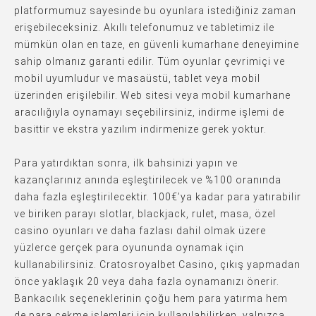
platformumuz sayesinde bu oyunlara istediğiniz zaman
erişebileceksiniz. Akıllı telefonumuz ve tabletimiz ile
mümkün olan en taze, en güvenli kumarhane deneyimine
sahip olmanız garanti edilir. Tüm oyunlar çevrimiçi ve
mobil uyumludur ve masaüstü, tablet veya mobil
üzerinden erişilebilir. Web sitesi veya mobil kumarhane
aracılığıyla oynamayı seçebilirsiniz, indirme işlemi de
basittir ve ekstra yazılım indirmenize gerek yoktur.
Para yatırdıktan sonra, ilk bahsinizi yapın ve
kazançlarınız anında eşleştirilecek ve %100 oranında
daha fazla eşleştirilecektir. 100€’ya kadar para yatırabilir
ve biriken parayı slotlar, blackjack, rulet, masa, özel
casino oyunları ve daha fazlası dahil olmak üzere
yüzlerce gerçek para oyununda oynamak için
kullanabilirsiniz. Cratosroyalbet Casino, çıkış yapmadan
önce yaklaşık 20 veya daha fazla oynamanızı önerir.
Bankacılık seçeneklerinin çoğu hem para yatırma hem
de para çekme işlemleri için kullanılabilirken, yalnızca