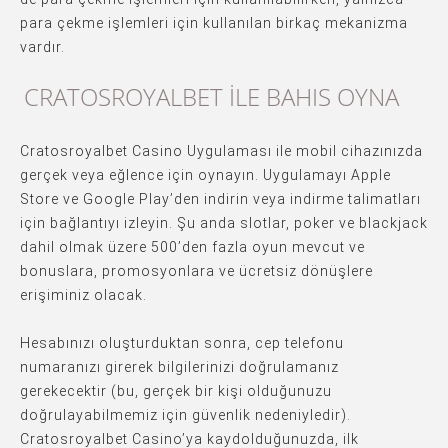
para çekme işlemleri için kullanılan birkaç mekanizma
vardır.
CRATOSROYALBET İLE BAHIS OYNA
Cratosroyalbet Casino Uygulaması ile mobil cihazınızda
gerçek veya eğlence için oynayın. Uygulamayı Apple
Store ve Google Play’den indirin veya indirme talimatları
için bağlantıyı izleyin. Şu anda slotlar, poker ve blackjack
dahil olmak üzere 500’den fazla oyun mevcut ve
bonuslara, promosyonlara ve ücretsiz dönüşlere
erişiminiz olacak.
Hesabınızı oluşturduktan sonra, cep telefonu
numaranızı girerek bilgilerinizi doğrulamanız
gerekecektir (bu, gerçek bir kişi olduğunuzu
doğrulayabilmemiz için güvenlik nedeniyledir).
Cratosroyalbet Casino’ya kaydolduğunuzda, ilk