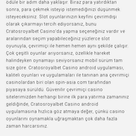
ödüle bir adım daha yaklaşır. Biraz para yatırdıktan
sonra, para çekmek isteyip istemediğinizi düşünmek
isteyeceksiniz. Slot oyunlarınızın keyfini çevrimdışı
olarak çıkarmayı tercih ediyorsanız, bunu
Cratosroyalbet Casino’da yapma seçeneğiniz vardır ve
aralarından seçim yapabileceğiniz yüzlerce slot
oyunuyla, çevrimiçi ile hemen hemen aynı şekilde çalışır.
Çok çeşitli oyunlar arıyorsanız, özellikle hareket
halindeyken oynamayı seviyorsanız mobil sürüm tam
size göre. Cratosroyalbet Casino android uygulaması,
kaliteli oyunları ve uygulamaları ile tanınan ana çevrimiçi
casinolardan biri olan spin-asia.com tarafından
piyasaya sürüldü. Güvenilir çevrimiçi casino
sitelerimizden herhangi birine ilk para yatırma zamanınız
geldiğinde, Cratosroyalbet Casino android
uygulamasına hızlıca göz atmaya değer, çünkü casino
oyunlarını oynamakla uğraşmaktan çok daha fazla
zaman harcarsınız.