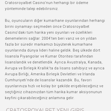
Cratosroyalbet Casino’nun herhangi bir ödeme
yönteminde talep edebilirsiniz.
Bu, oyuncuların diğer kumarhane oyunlarından herhangi
birini oynamayı seçmeden önce Cratosroyalbet
Casino’daki tüm harika yeni oyunları ve özellikleri
denemelerini sağlar. 2004’ten beri varız ve on yıldan
fazla bir süredir markamızı büyüterek kumarhane
oyunlarında dünya lideri haline geldik. Beş ülkede dört
lisansla Piyangolar ve Kumar Otoritesi tarafından
lisanslandık ve denetlendik. Ayrıca Avustralya, Kanada,
Avrupa ve Birleşik Krallık’ta da lisans sahibiyiz ve ayrıca
Avrupa Birliği, Amerika Birleşik Devletleri ve İrlanda
Cumhuriyeti’nde de lisanslar kazandık. Bu, favori
oyunlarınıza hızlı ve kolay bir şekilde erişebileceğiniz ve
seçtiğiniz cihazınızdan tüm harika kumar aksiyonunun
keyfini çıkarabileceğiniz anlamına gelir.
CRATOSROYALBET YENI GIRIŞ