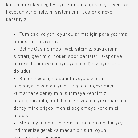
kullanımı kolay değil – aynı zamanda çok çeşitli yeni ve
heyecan verici işletim sistemlerini desteklemeye
kararlıyız.
Tüm eski ve yeni oyuncularımız için para yatırma
bonusunu seviyoruz.
Betine Casino mobil web sitemiz, büyük isim
slotları, çevrimiçi poker, spor bahisleri, e-spor ve
hareket halindeyken oynayabileceğiniz oyunlarla
doludur.
Bunun nedeni, masaüstü veya dizüstü
bilgisayarınızda en iyi, en erişilebilir çevrimiçi
kumarhane deneyimini sunmaya kendimizi
adadığımız gibi, mobil cihazınızda en iyi kumarhane
deneyimine erişebilmenizi sağlamaya kendimizi
adadık.
Mobil uygulama, telefonunuza herhangi bir şey
indirmenize gerek kalmadan bir sürü oyun
oynamanıza izin verir.