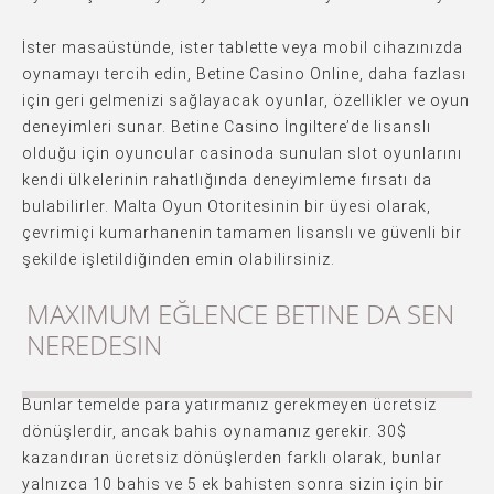
İster masaüstünde, ister tablette veya mobil cihazınızda
oynamayı tercih edin, Betine Casino Online, daha fazlası
için geri gelmenizi sağlayacak oyunlar, özellikler ve oyun
deneyimleri sunar. Betine Casino İngiltere’de lisanslı
olduğu için oyuncular casinoda sunulan slot oyunlarını
kendi ülkelerinin rahatlığında deneyimleme fırsatı da
bulabilirler. Malta Oyun Otoritesinin bir üyesi olarak,
çevrimiçi kumarhanenin tamamen lisanslı ve güvenli bir
şekilde işletildiğinden emin olabilirsiniz.
MAXIMUM EĞLENCE BETINE DA SEN
NEREDESIN
Bunlar temelde para yatırmanız gerekmeyen ücretsiz
dönüşlerdir, ancak bahis oynamanız gerekir. 30$
kazandıran ücretsiz dönüşlerden farklı olarak, bunlar
yalnızca 10 bahis ve 5 ek bahisten sonra sizin için bir