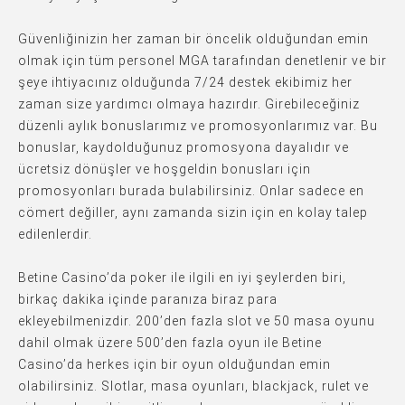
Güvenliğinizin her zaman bir öncelik olduğundan emin
olmak için tüm personel MGA tarafından denetlenir ve bir
şeye ihtiyacınız olduğunda 7/24 destek ekibimiz her
zaman size yardımcı olmaya hazırdır. Girebileceğiniz
düzenli aylık bonuslarımız ve promosyonlarımız var. Bu
bonuslar, kaydolduğunuz promosyona dayalıdır ve
ücretsiz dönüşler ve hoşgeldin bonusları için
promosyonları burada bulabilirsiniz. Onlar sadece en
cömert değiller, aynı zamanda sizin için en kolay talep
edilenlerdir.
Betine Casino’da poker ile ilgili en iyi şeylerden biri,
birkaç dakika içinde paranıza biraz para
ekleyebilmenizdir. 200’den fazla slot ve 50 masa oyunu
dahil olmak üzere 500’den fazla oyun ile Betine
Casino’da herkes için bir oyun olduğundan emin
olabilirsiniz. Slotlar, masa oyunları, blackjack, rulet ve