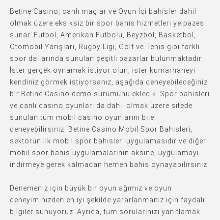
Betine Casino, canlı maçlar ve Oyun İçi bahisler dahil
olmak üzere eksiksiz bir spor bahis hizmetleri yelpazesi
sunar. Futbol, Amerikan Futbolu, Beyzbol, Basketbol,
Otomobil Yarışları, Rugby Ligi, Golf ve Tenis gibi farklı
spor dallarında sunulan çeşitli pazarlar bulunmaktadır.
İster gerçek oynamak istiyor olun, ister kumarhaneyi
kendiniz görmek istiyorsanız, aşağıda deneyebileceğiniz
bir Betine Casino demo sürümünü ekledik. Spor bahisleri
ve canlı casino oyunları da dahil olmak üzere sitede
sunulan tüm mobil casino oyunlarını bile
deneyebilirsiniz. Betine Casino Mobil Spor Bahisleri,
sektörün ilk mobil spor bahisleri uygulamasıdır ve diğer
mobil spor bahis uygulamalarının aksine, uygulamayı
indirmeye gerek kalmadan hemen bahis oynayabilirsiniz.
Denemeniz için büyük bir oyun ağımız ve oyun
deneyiminizden en iyi şekilde yararlanmanız için faydalı
bilgiler sunuyoruz. Ayrıca, tüm sorularınızı yanıtlamak