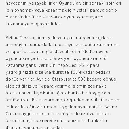
heyecanını yaşayabilirler. Oyuncular, bir sonraki spinleri
için oynamak veya kazanmak için yeterli paraya sahip
olana kadar ücretsiz olarak oyun oynamaya ve
kazanmaya başlayabilirler.
Betine Casino, bunu yalnızca yeni müşteriler çekme
umuduyla sunmakla kalmaz, aynı zamanda kumarhane
ve spor turnuvaları gibi düzenli etkinliklerle mevcut
oyunculara yardımcı olarak yeni oyunculara ödül
kazanma şansı verir. Onlinepokies123İlk para
yatırdığınızda size Starburst’ta 100’e kadar bedava
dönüş verirler. Ayrıca, Starburst’ta 500 bedava dönüş
elde ettiğiniz ve ilk para yatırma işleminizde nakit
bonusunuzu ikiye katladığınız harika bir hoş geldin
teklifleri var. Bu kumarhane, doğrudan mobil cihazınıza
indirebileceğiniz bir mobil uygulamaya sahiptir. Betine
Casino uygulaması, cihaz düşünülerek özel olarak
tasarlanmıştır ve nerede olursanız olun harika bir
deneyim yaşamanızı sağlar.