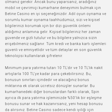
olmanız gerekir. Ancak bunu yaparsanız, aradığınız
mobil ve çevrimiçi kumarhane deneyimini bulmak için
Betine Casino en iyi seçeneğinizdir. Adil oyun oynama ve
sorumlu kumar oynama taahhüdümüz, sizi ve kişisel
bilgilerinizi korumak için bir dizi güvenlik önlemi
aldığımız anlamına gelir. Kişisel bilgileriniz her zaman
güvende ve gizli tutulur ve bu bilgilere yalnızca sizin
erişebilmeniz sağlanır. Tüm kredi ve banka kartı işlemleri
güvenli ve emniyetlidir ve tüm detaylar en son güvenlik
teknolojisi kullanılarak şifrelenir.
Minimum para yatırma tutarı 10 TL’dir ve 10 TL’lik nakit
artışlarla 100 TL’ye kadar para çekebilirsiniz. Bu,
bonusun sınırları içindedir ve alacağınız bonus
miktarına ek olarak ücretsiz dönüşler sunarlar. Bu
kumarhanedeki diğer bonuslardan farklı olarak, Spin
ayrıca ilk para yatırma işleminizde %50’lik bir eşleşme
bonusu sunar ve hak kazanırsanız, yeni hesap bonusu
da alırsınız. Betine Casino sadece kendi iyiliği için