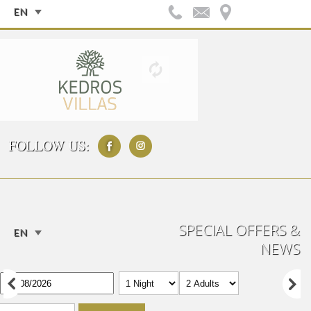
EN
FOLLOW US:
SPECIAL OFFERS &
EN
NEWS