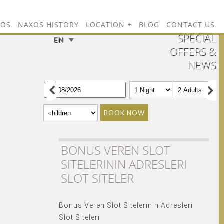
TOS
NAXOS HISTORY
LOCATION
BLOG
CONTACT US
SPECIAL
EN
OFFERS &
NEWS
BOOK NOW
BONUS VEREN SLOT
SITELERININ ADRESLERI
SLOT SITELER
Bonus Veren Slot Sitelerinin Adresleri
Slot Siteleri