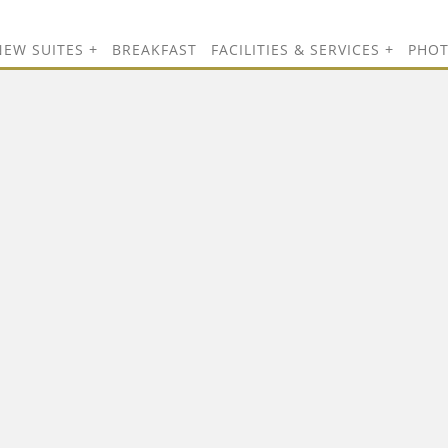
NEW SUITES
BREAKFAST
FACILITIES & SERVICES
PHO