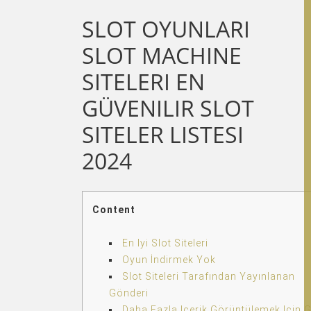
SLOT OYUNLARI
SLOT MACHINE
SITELERI EN
GÜVENILIR SLOT
SITELER LISTESI
2024
Content
En Iyi Slot Siteleri
Oyun İndirmek Yok
Slot Siteleri Tarafından Yayınlanan
Gönderi
Daha Fazla Içerik Görüntülemek Için G