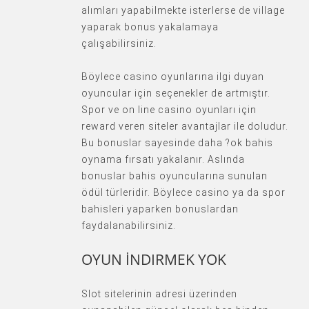
alımları yapabilmekte isterlerse de village
yaparak bonus yakalamaya
çalışabilirsiniz.
Böylece casino oyunlarına ilgi duyan
oyuncular için seçenekler de artmıştır.
Spor ve on line casino oyunları için
reward veren siteler avantajlar ile doludur.
Bu bonuslar sayesinde daha ?ok bahis
oynama fırsatı yakalanır. Aslında
bonuslar bahis oyuncularına sunulan
ödül türleridir. Böylece casino ya da spor
bahisleri yaparken bonuslardan
faydalanabilirsiniz.
OYUN İNDIRMEK YOK
Slot sitelerinin adresi üzerinden