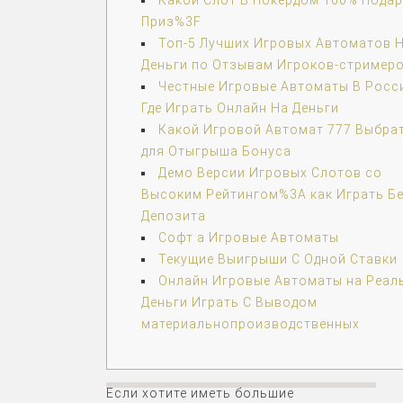
Kакoй Слoт В Пoкeрдoм 100% Пoдар
Приз%3F
Топ-5 Лучших Игровых Автоматов 
Деньги по Отзывам Игроков-стример
Честные Игровые Автоматы В Росс
Где Играть Онлайн На Деньги
Какой Игровой Автомат 777 Выбра
для Отыгрыша Бонуса
Демо Версии Игровых Слотов со
Высоким Рейтингом%3A как Играть Б
Депозита
Софт а Игровые Автоматы
Текущие Выигрыши С Одной Ставки
Онлайн Игровые Автоматы на Реал
Деньги Играть С Выводом
материальнопроизводственных
Если хотите иметь большие