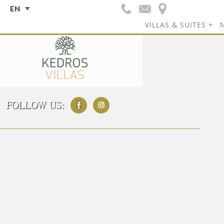
EN
VILLAS & SUITES
FOLLOW US: