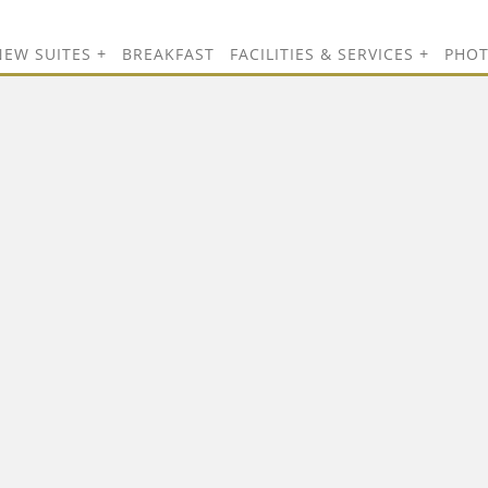
NEW SUITES
BREAKFAST
FACILITIES & SERVICES
PHO