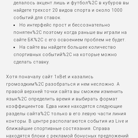
делалось акцент лишь и футбол%2C в кубуров вы
найдете трехсот 20 видов спорта и около 1000
событий для ставок.
Но интерфейс прост и бессознательно
понятен%2C поэтому когда раньше вы играли на
сайте БК%2C с его освоением проблем не будет.
На сайте вы найдете большее количество
спортивных событий%2C на которые можно
сделать ставку.
Хотя поначалу сайт 1xBet и казались
громоздким%2C разобраться и нем несложно. А
правой верхней точки сайта вы сможем изменить
язык%2C определить время и выбирать формат
коэффициентов. Едва ниже находятся следующие
разделы сайта%2C только в его левую части линия
конторы. В центре располагаются события из Live и
ближайшие спортивные состязания. Справа
находятся блоки с рекламой бонусных предложений