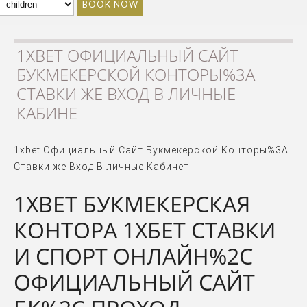
BOOK NOW
1XBET ОФИЦИАЛЬНЫЙ САЙТ
БУКМЕКЕРСКОЙ КОНТОРЫ%3A
СТАВКИ ЖЕ ВХОД В ЛИЧНЫЕ
КАБИНЕ
1xbet Официальный Сайт Букмекерской Конторы%3A
Ставки же Вход В личные Кабинет
1XBET БУКМЕКЕРСКАЯ
КОНТОРА 1ХБЕТ СТАВКИ
И СПОРТ ОНЛАЙН%2C
ОФИЦИАЛЬНЫЙ САЙТ