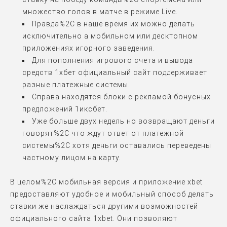
множество голов в матче в режиме Live.
Правда%2C в наше время их можно делать
исключительно а мобильном или десктопном
приложениях игорного заведения.
Для пополнения игрового счета и вывода
средств 1хбет официальный сайт поддерживает
разные платежные системы.
Справа находятся блоки с рекламой бонусных
предложений 1иксбет.
Уже больше двух недель но возвращают деньги
говорят%2C что ждут ответ от платежной
системы%2C хотя деньги оставались переведены
частному лицом на карту.
В целом%2C мобильная версия и приложение xbet
предоставляют удобное и мобильный способ делать
ставки же наслаждаться другими возможностей
официального сайта 1xbet. Они позволяют