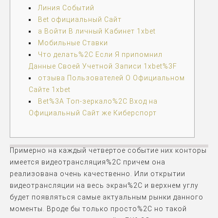
Линия Событий
Bet официальный Сайт
а Войти В личный Кабинет 1xbet
Мобильные Ставки
Что делать%2C Если Я припомнил
Данные Своей Учетной Записи 1xbet%3F
отзыва Пользователей О Официальном
Сайте 1xbet
Bet%3A Топ-зеркало%2C Вход на
Официальный Сайт же Киберспорт
Примерно на каждый четвертое событие них конторы
имеется видеотрансляция%2C причем она
реализована очень качественно. Или открытии
видеотрансляции на весь экран%2C и верхнем углу
будет появляться самые актуальным рынки данного
моменты. Вроде бы только просто%2C но такой