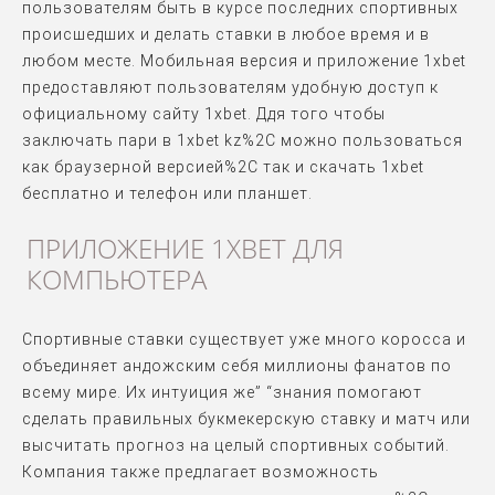
пользователям быть в курсе последних спортивных
происшедших и делать ставки в любое время и в
любом месте. Мобильная версия и приложение 1xbet
предоставляют пользователям удобную доступ к
официальному сайту 1xbet. Ддя того чтобы
заключать пари в 1xbet kz%2C можно пользоваться
как браузерной версией%2C так и скачать 1xbet
бесплатно и телефон или планшет.
ПРИЛОЖЕНИЕ 1XBET ДЛЯ
КОМПЬЮТЕРА
Спортивные ставки существует уже много коросса и
объединяет андожским себя миллионы фанатов по
всему мире. Их интуиция же” “знания помогают
сделать правильных букмекерскую ставку и матч или
высчитать прогноз на целый спортивных событий.
Компания также предлагает возможность