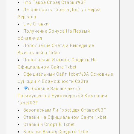
что Такое Спред Ставки%3F
Легальность 1xbet а Доступ Через
Зеркала
Live Ставки
Получение Бонуса На Первый
обналичил
Пополнение Счета а Выведение
Выигрышей в 1хбет
Пополнение И вывод Средств На
Официальном Сайте 1xbet
Официальный Сайт 1xbet%3A Основные
Функции И Возможности Сайта
в больше Заключаются
Преимущества Букмекерской Компании
1xbet%3F
безопасным Ли 1xbet ддя Ставок%3F
Ставки На Официальном Сайте 1xbet
Ставки и Спорт В 1xbet
Ввод же Вывод Средств 1хбет