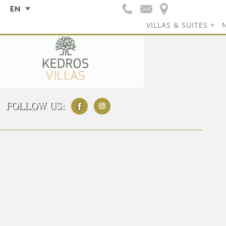
EN
VILLAS & SUITES
FOLLOW US: