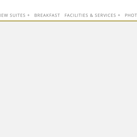
NEW SUITES
BREAKFAST
FACILITIES & SERVICES
PHO