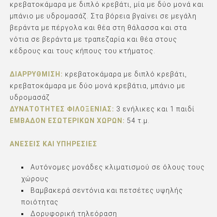
κρεβατοκάμαρα με διπλό κρεβάτι, μία με δύο μονά και
μπάνιο με υδρομασάζ. Στα βόρεια βγαίνει σε μεγάλη
βεράντα με πέργολα και θέα στη θάλασσα και στα
νότια σε βεράντα με τραπεζαρία και θέα στους
κέδρους και τους κήπους του κτήματος.
ΔΙΑΡΡΎΘΜΙΣΗ:
κρεβατοκάμαρα με διπλό κρεβάτι,
κρεβατοκάμαρα με δύο μονά κρεβάτια, μπάνιο με
υδρομασάζ
ΔΥΝΑΤΌΤΗΤΕΣ ΦΙΛΟΞΕΝΊΑΣ:
3 ενήλικες και 1 παιδί
ΕΜΒΑΔΌΝ ΕΣΩΤΕΡΙΚΏΝ ΧΏΡΩΝ:
54 τ.μ.
ΑΝΈΣΕΙΣ ΚΑΙ ΥΠΗΡΕΣΊΕΣ
Αυτόνομες μονάδες κλιματισμού σε όλους τους
χώρους
Βαμβακερά σεντόνια και πετσέτες υψηλής
ποιότητας
Δορυφορική τηλεόραση